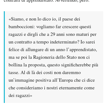
PODCAST
«Siamo, e non lo dico io, il paese dei
NEWSLETTER
bamboccioni: vogliamo far crescere questi
ragazzi e dirgli che a 29 anni sono maturi per
un contratto a tempo indeterminato? Io sarei
I MIEI PREFERITI
felice di allungare di un anno l’apprendistato,
ma se poi la Ragioneria dello Stato non ci
SHOP
bollina la proposta, questo significherebbe più
tasse. Al di là dei costi non daremmo
CALENDARIO
un’immagine positiva all’Europa che ci dice
che consideriamo i nostri eternamente come
AREA PERSONALE
dei ragazzi»
Area Personale
Newsletter