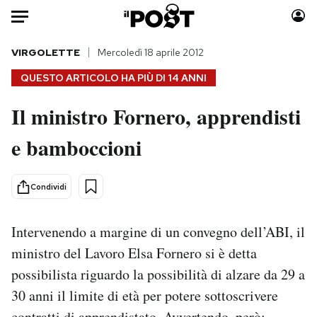
Auto
VIRGOLETTE
Mercoledì 18 aprile 2012
QUESTO ARTICOLO HA PIÙ DI
14 ANNI
HOME
Il ministro Fornero, apprendisti
Italia
Moda
e bamboccioni
Mondo
Libri
Politica
Consumismi
Tecnologia
Storie/Idee
Condividi
Internet
Ok Boomer!
Scienza
Media
Intervenendo a margine di un convegno dell’ABI, il
Cultura
Europa
ministro del Lavoro Elsa Fornero si è detta
Economia
Altrecose
possibilista riguardo la possibilità di alzare da 29 a
Sport
Mondiali calcio 2026
30 anni il limite di età per potere sottoscrivere
contratti di apprendistato. Avvertendo, però: