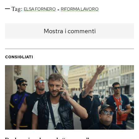
Notifiche mobile
Tag:
-
ELSA FORNERO
RIFORMA LAVORO
Regala il Post
Hai bisogno di aiuto?
Esci
Mostra i commenti
CONSIGLIATI