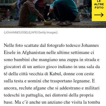
LE
ALTRE
FOTO
PODCAST
NEWSLETTER
(JOHANNES EISELE/AFP/Getty Images)
I MIEI PREFERITI
Nelle foto scattate dal fotografo tedesco Johannes
Eisele in Afghanistan nelle ultime settimane ci
SHOP
sono bambini che mangiano una zuppa in strada e
giocatori di un antico gioco indiano in una sala da
CALENDARIO
té della città vecchia di Kabul, donne con ceste
sulla testa e uomini che trasportano legname. E
ancora, reclute afgane che si addestrano e militari
AREA PERSONALE
tedeschi in pattuglia, nei dintorni della propria
Area Personale
base. Ma c’è anche un anziano che visita la tomba
Newsletter