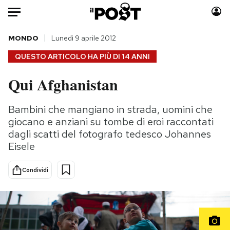
Auto
MONDO
Lunedì 9 aprile 2012
QUESTO ARTICOLO HA PIÙ DI
14 ANNI
HOME
Qui Afghanistan
Italia
Moda
Mondo
Libri
Bambini che mangiano in strada, uomini che
Politica
Consumismi
giocano e anziani su tombe di eroi raccontati
Tecnologia
Storie/Idee
dagli scatti del fotografo tedesco Johannes
Eisele
Internet
Ok Boomer!
Scienza
Media
Condividi
Cultura
Europa
Economia
Altrecose
Sport
Mondiali calcio 2026