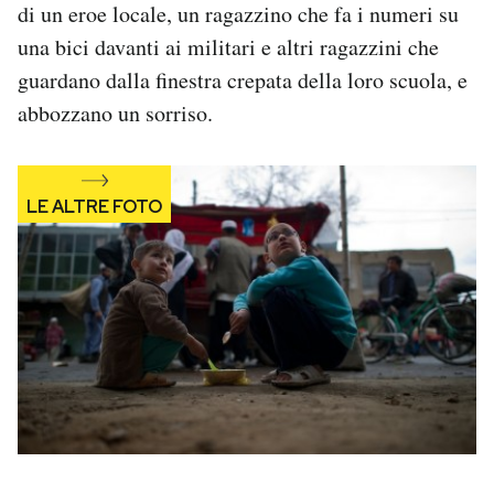
di un eroe locale, un ragazzino che fa i numeri su
Notifiche mobile
una bici davanti ai militari e altri ragazzini che
Regala il Post
Hai bisogno di aiuto?
guardano dalla finestra crepata della loro scuola, e
Esci
abbozzano un sorriso.