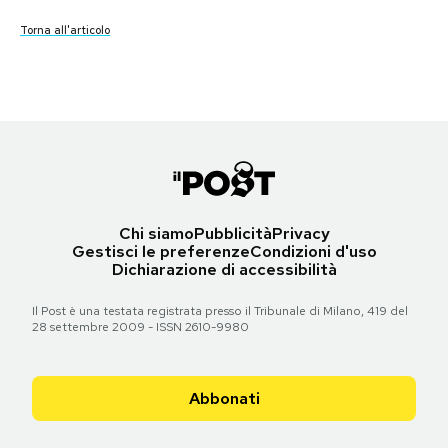
Torna all'articolo
Torna all'articolo
Torna all'articolo
Torna all'articolo
Torna all'articolo
Torna all'articolo
Torna all'articolo
Torna all'articolo
Torna all'articolo
Torna all'articolo
Torna all'articolo
Torna all'articolo
Torna all'articolo
Torna all'articolo
Torna all'articolo
PODCAST
NEWSLETTER
I MIEI PREFERITI
Chi siamo
Pubblicità
Privacy
SHOP
Gestisci le preferenze
Condizioni d'uso
Dichiarazione di accessibilità
CALENDARIO
Il Post è una testata registrata presso il Tribunale di Milano, 419 del
28 settembre 2009 - ISSN 2610-9980
AREA PERSONALE
Abbonati
Area Personale
Newsletter