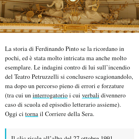
PODCAST
NEWSLETTER
La storia di Ferdinando Pinto se la ricordano in
I MIEI PREFERITI
pochi, ed è stata molto intricata ma anche molto
esemplare. Le indagini contro di lui sull’incendio
SHOP
del Teatro Petruzzelli si conclusero scagionandolo,
ma dopo un percorso pieno di errori e forzature
(tra cui un
interrogatorio
i cui
verbali
divennero
CALENDARIO
caso di scuola ed episodio letterario assieme).
Oggi ci
torna
il Corriere della Sera.
AREA PERSONALE
Area Personale
Newsletter
Il clic risale all’alba del 27 ottobre 1991