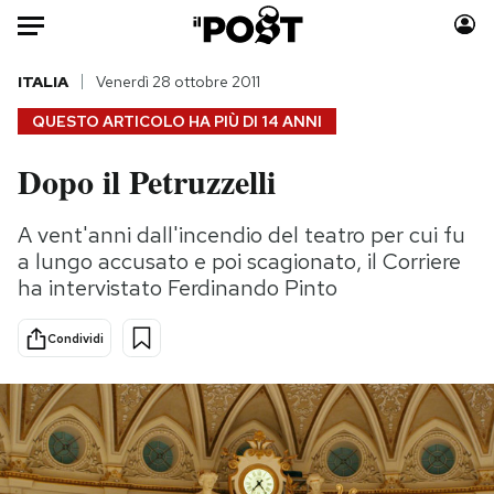
Auto
ITALIA
Venerdì 28 ottobre 2011
QUESTO ARTICOLO HA PIÙ DI
14 ANNI
HOME
Dopo il Petruzzelli
Italia
Moda
Mondo
Libri
A vent'anni dall'incendio del teatro per cui fu
Politica
Consumismi
a lungo accusato e poi scagionato, il Corriere
Tecnologia
Storie/Idee
ha intervistato Ferdinando Pinto
Internet
Ok Boomer!
Condividi
Scienza
Media
Cultura
Europa
Economia
Altrecose
Sport
Mondiali calcio 2026