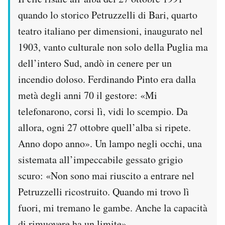
Notifiche mobile
quando lo storico Petruzzelli di Bari, quarto
Regala il Post
teatro italiano per dimensioni, inaugurato nel
Hai bisogno di aiuto?
1903, vanto culturale non solo della Puglia ma
Esci
dell’intero Sud, andò in cenere per un
incendio doloso. Ferdinando Pinto era dalla
metà degli anni 70 il gestore: «Mi
telefonarono, corsi lì, vidi lo scempio. Da
allora, ogni 27 ottobre quell’alba si ripete.
Anno dopo anno». Un lampo negli occhi, una
sistemata all’impeccabile gessato grigio
scuro: «Non sono mai riuscito a entrare nel
Petruzzelli ricostruito. Quando mi trovo lì
fuori, mi tremano le gambe. Anche la capacità
di rimuovere ha un limite».