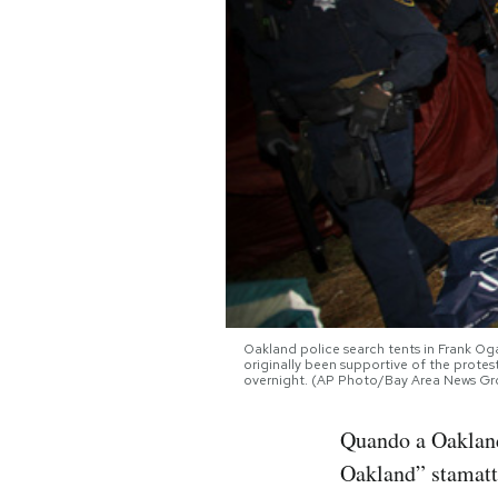
PODCAST
NEWSLETTER
I MIEI PREFERITI
SHOP
CALENDARIO
Oakland police search tents in Frank Oga
originally been supportive of the protes
overnight. (AP Photo/Bay Area News Gr
AREA PERSONALE
Quando a Oakland,
Area Personale
Oakland” stamattin
Newsletter