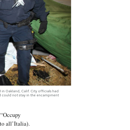
n Oakland, Calif. City officials had
and could not stay in the encampment
 “Occupy
o all’Italia).