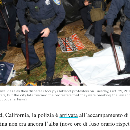
wa Plaza as they disperse Occupy Oakland protesters on Tuesday, Oct. 25, 2011 i
ters, but the city later warned the protesters that they were breaking the law 
oup, Jane Tyska)
 California, la polizia è
arrivata
all’accampamento di
a non era ancora l’alba (nove ore di fuso orario rispett