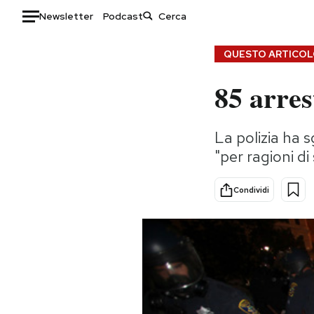
Newsletter
Podcast
Auto
QUESTO ARTICOLO
85 arre
HOME
Italia
Moda
La polizia ha 
Mondo
Libri
"per ragioni di
Politica
Consumismi
Tecnologia
Storie/Idee
Condividi
Internet
Ok Boomer!
Scienza
Media
Cultura
Europa
Economia
Altrecose
Sport
Mondiali calcio 2026