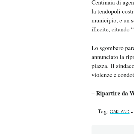
Centinaia di age
Notifiche mobile
la tendopoli cost
Regala il Post
municipio, e un 
Hai bisogno di aiuto?
illecite, citando 
Esci
Lo sgombero pare
annunciato la rip
piazza. Il sindac
violenze e condot
–
Ripartire da W
Tag:
-
OAKLAND