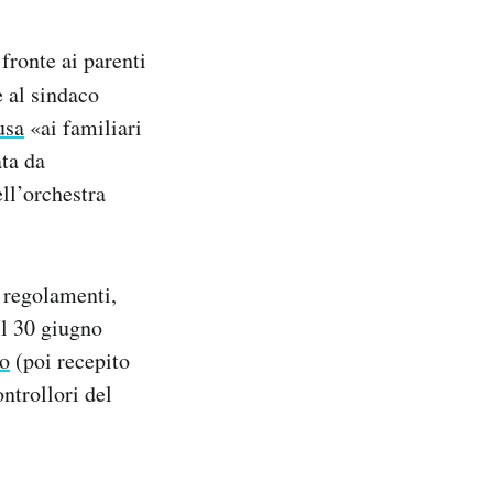
 fronte ai parenti
e al sindaco
usa
«ai familiari
ata da
ell’orchestra
i regolamenti,
Il 30 giugno
o
(poi recepito
ontrollori del