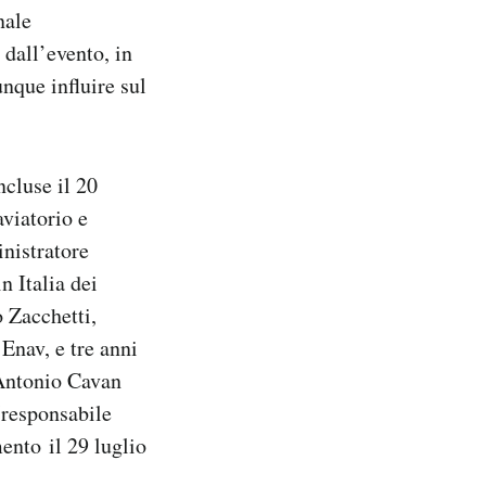
nale
 dall’evento, in
nque influire sul
ncluse il 20
aviatorio e
nistratore
n Italia dei
o Zacchetti,
Enav, e tre anni
 Antonio Cavan
(responsabile
ento il 29 luglio