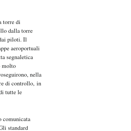
 torre di
llo dalla torre
i piloti. Il
appe aeroportuali
tta segnaletica
o molto
roseguirono, nella
e di controllo, in
i tutte le
ro comunicata
 Gli standard