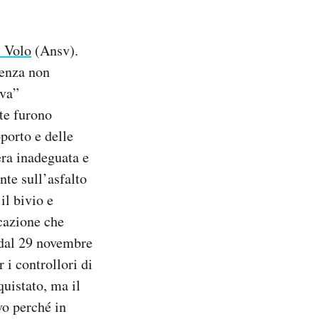
l Volo
(Ansv).
senza non
iva”
nte furono
oporto e delle
era inadeguata e
nte sull’asfalto
il bivio e
cazione che
 dal 29 novembre
 i controllori di
quistato, ma il
vo perché in