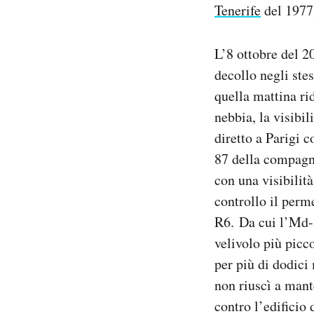
Tenerife
del 1977)
Notifiche mobile
Regala il Post
Hai bisogno di aiuto?
L’8 ottobre del 2
Esci
decollo negli stes
quella mattina ri
nebbia, la visibil
diretto a Parigi 
87 della compagni
con una visibilit
controllo il perm
R6. Da cui l’Md-8
velivolo più picco
per più di dodici 
non riuscì a mante
contro l’edificio