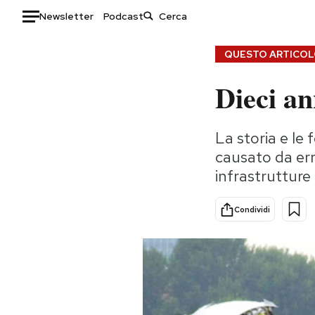
Newsletter
Podcast
Auto
QUESTO ARTICOLO
Dieci an
HOME
Italia
Moda
La storia e le 
Mondo
Libri
causato da err
Politica
Consumismi
infrastrutture
Tecnologia
Storie/Idee
Internet
Ok Boomer!
Condividi
Scienza
Media
Cultura
Europa
Economia
Altrecose
Sport
Mondiali calcio 2026