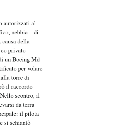
 autorizzati al
fico, nebbia – di
A causa della
reo privato
a di un Boeing Md-
ificato per volare
alla torre di
rò il raccordo
Nello scontro, il
evarsi da terra
cipale: il pilota
e si schiantò