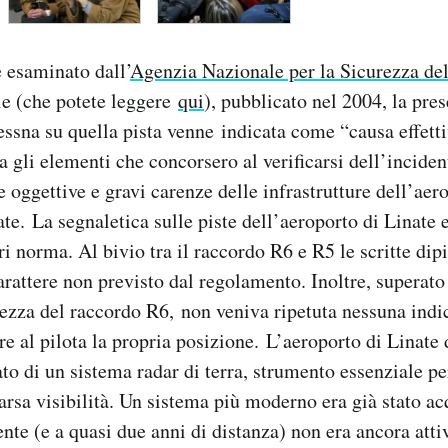
 esaminato dall’
Agenzia Nazionale per la Sicurezza de
le (che potete leggere
qui
), pubblicato nel 2004, la pre
essna su quella pista venne indicata come “causa effett
ra gli elementi che concorsero al verificarsi dell’incide
 oggettive e gravi carenze delle infrastrutture dell’aer
ate. La segnaletica sulle piste dell’aeroporto di Linate 
ri norma. Al bivio tra il raccordo R6 e R5 le scritte dipi
arattere non previsto dal regolamento. Inoltre, superato 
hezza del raccordo R6, non veniva ripetuta nessuna indi
e al pilota la propria posizione. L’aeroporto di Linate
to di un sistema radar di terra, strumento essenziale per
carsa visibilità. Un sistema più moderno era già stato ac
ente (e a quasi due anni di distanza) non era ancora atti