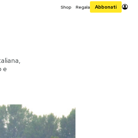
Abbonati
Shop
Regala
taliana,
o e