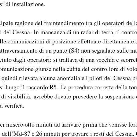
i di installazione.
ipale ragione del fraintendimento tra gli operatori della
ti del Cessna. In mancanza di un radar di terra, il contro
lle comunicazioni di posizione effettuate direttamente da
attraversamento di un punto (S4) non segnalato sulle m
ciuto dagli operatori: si trattava di una vecchia e scorre
omunicazione giunse nella cuffia del controllore di vol
 quindi rilevata alcuna anomalia e i piloti del Cessna p
si lungo il raccordo R5. La procedura corretta della torr
 di visibilità, avrebbe dovuto prevedere la sospensione d
a verifica.
o ci misero otto minuti ad arrivare prima che venisse lo
e dell’Md-87 e 26 minuti per trovare i resti del Cessna.