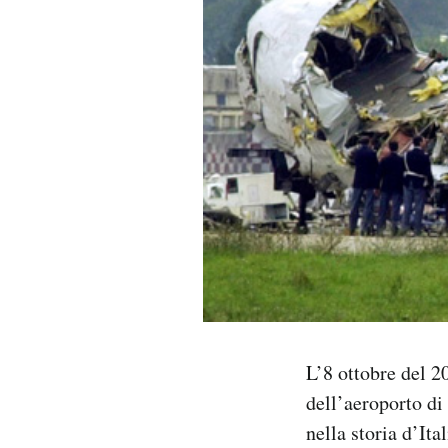
PODCAST
NEWSLETTER
I MIEI PREFERITI
SHOP
CALENDARIO
L’8 ottobre del 20
AREA PERSONALE
dell’aeroporto di
Area Personale
nella storia d’It
Newsletter