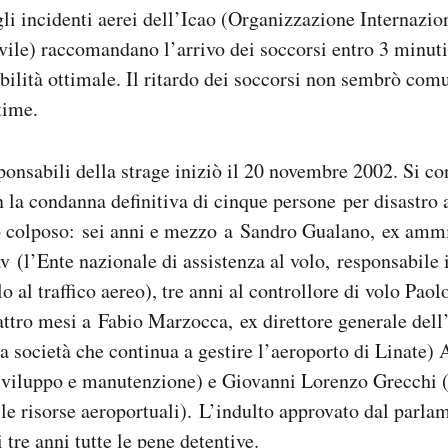
gli incidenti aerei dell’Icao (Organizzazione Internazio
vile) raccomandano l’arrivo dei soccorsi entro 3 minuti
ibilità ottimale. Il ritardo dei soccorsi non sembrò comu
time.
sponsabili della strage iniziò il 20 novembre 2002. Si co
 la condanna definitiva di cinque persone per disastro 
 colposo: sei anni e mezzo a Sandro Gualano, ex ammi
v (l’Ente nazionale di assistenza al volo, responsabile i
lo al traffico aereo), tre anni al controllore di volo Paol
attro mesi a Fabio Marzocca, ex direttore generale dell’
a società che continua a gestire l’aeroporto di Linate)
 sviluppo e manutenzione) e Giovanni Lorenzo Grecchi 
lle risorse aeroportuali). L’indulto approvato dal parlam
 tre anni tutte le pene detentive.