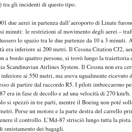
 tra gli incidenti di questo tipo.
001 due aerei in partenza dall’aeroporto di Linate furono
si minuti: le restrizioni al movimento degli aerei – traf
dussero lo spazio tra le due partenze da 10 a 3 minuti. 
ità era inferiore ai 200 metri. Il Cessna Citation CJ2, ae
con a bordo quattro persone, si trovò lungo la traiettori
a Scandinavian Airlines System. Il Cessna non era cert
à inferiore ai 550 metri, ma aveva ugualmente ricevuto d
esso di partire dal raccordo R5. I piloti imboccarono pe
7 era in fase di decollo e ad una velocità di 270 km/h. 
lo si spezzò in tre parti, mentre il Boeing non poté soll
metri. Perse un motore e la parte destra del carrello prin
nere il controllo. L’Md-87 strisciò lungo tutta la pista 
 di smistamento dei bagagli.