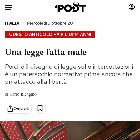
Auto
ITALIA
Mercoledì 5 ottobre 2011
QUESTO ARTICOLO HA PIÙ DI
14 ANNI
HOME
Una legge fatta male
Italia
Moda
Mondo
Libri
Perché il disegno di legge sulle intercettazioni
Politica
Consumismi
è un pateracchio normativo prima ancora che
Tecnologia
Storie/Idee
un attacco alla libertà
Internet
Ok Boomer!
di
Carlo Blengino
Scienza
Media
Cultura
Europa
Condividi
Economia
Altrecose
Sport
Mondiali calcio 2026