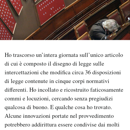
PODCAST
NEWSLETTER
I MIEI PREFERITI
Ho trascorso un’intera giornata sull’unico articolo
di cui è composto il disegno di legge sulle
SHOP
intercettazioni che modifica circa 36 disposizioni
di legge contenute in cinque corpi normativi
CALENDARIO
differenti. Ho incollato e ricostruito faticosamente
commi e locuzioni, cercando senza pregiudizi
qualcosa di buono. E qualche cosa ho trovato.
AREA PERSONALE
Alcune innovazioni portate nel provvedimento
Area Personale
potrebbero addirittura essere condivise dai molti
Newsletter