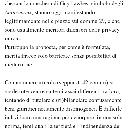
che con la maschera di Guy Fawkes, simbolo degli
Notifiche mobile
Anonymous
, stanno oggi manifestando
Regala il Post
legittimamente nelle piazze sul comma 29, e che
Hai bisogno di aiuto?
Esci
sono usualmente meritori difensori della privacy
in rete.
Purtroppo la proposta, per come è formulata,
merita invece solo barricate senza possibilità di
mediazione.
Con un unico articolo (seppur di 42 commi) si
vuole intervenire su temi assai differenti tra loro,
tentando di tutelare e (ri)bilanciare confusamente
beni giuridici nettamente disomogenei. È difficile
individuare una ragione per accorpare, in una sola
norma, temi quali la terzietà e l’indipendenza dei