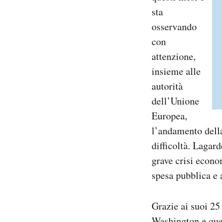
sta
osservando
con
attenzione,
insieme alle
autorità
dell’Unione
Europea,
l’andamento della 
difficoltà. Lagar
grave crisi econom
spesa pubblica e 
Grazie ai suoi 25
Washington e ques