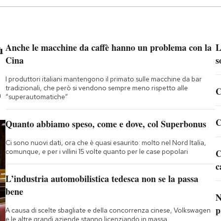
ù
Anche le macchine da caffè hanno un problema con la
L
Cina
s
I produttori italiani mantengono il primato sulle macchine da bar
tradizionali, che però si vendono sempre meno rispetto alle
C
a
“superautomatiche”
C
Quanto abbiamo speso, come e dove, col Superbonus
Ci sono nuovi dati, ora che è quasi esaurito: molto nel Nord Italia,
comunque, e per i villini 15 volte quanto per le case popolari
C
c
L’industria automobilistica tedesca non se la passa
bene
N
p
A causa di scelte sbagliate e della concorrenza cinese, Volkswagen
e le altre grandi aziende stanno licenziando in massa