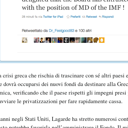
crisi greca che rischia di trascinare con sé altri paesi 
de dovrà occuparsi dei nuovi fondi da destinare alla Grec
ica, verificando che il paese rispetti gli impegni presi 
avviare le privatizzazioni per fare rapidamente cassa.
 anni negli Stati Uniti, Lagarde ha stretto numerosi cont
to potrebbe favorirla nell’amministrare il Fondo. Il m