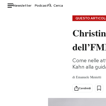
Newsletter
Podcast
Auto
QUESTO ARTICOLO
Christin
HOME
Italia
Moda
dell’FM
Mondo
Libri
Politica
Consumismi
Come nelle at
Tecnologia
Storie/Idee
Kahn alla gui
Internet
Ok Boomer!
Scienza
Media
di
Emanuele Menietti
Cultura
Europa
Economia
Altrecose
Condividi
Sport
Mondiali calcio 2026