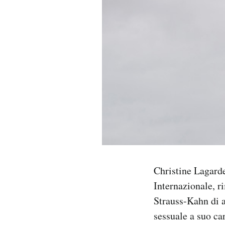
PODCAST
NEWSLETTER
I MIEI PREFERITI
SHOP
CALENDARIO
Christine Lagard
Internazionale, r
AREA PERSONALE
Strauss-Kahn di a
Area Personale
sessuale a suo car
Newsletter