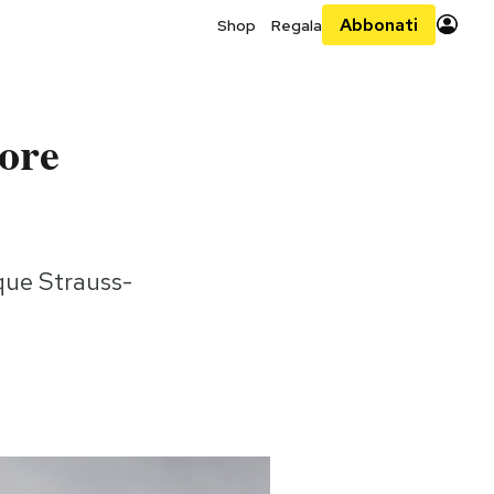
Abbonati
Shop
Regala
tore
que Strauss-