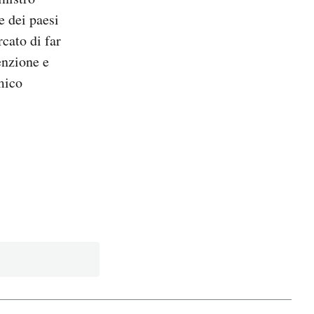
 dei paesi
cato di far
enzione e
omico