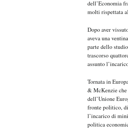
dell’Economia fra
Notifiche mobile
molti rispettata a
Regala il Post
Hai bisogno di aiuto?
Esci
Dopo aver vissuto 
aveva una ventina
parte dello stud
trascorso quattor
assunto l’incaric
Tornata in Europa
& McKenzie che si
dell’Unione Euro
fronte politico, 
l’incarico di min
politica economic