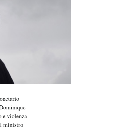
onetario
i Dominique
o e violenza
il ministro