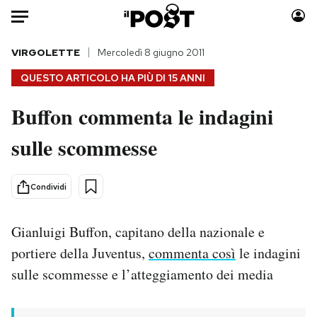
Auto
VIRGOLETTE
Mercoledì 8 giugno 2011
QUESTO ARTICOLO HA PIÙ DI
15 ANNI
HOME
Buffon commenta le indagini
Italia
Moda
sulle scommesse
Mondo
Libri
Politica
Consumismi
Tecnologia
Storie/Idee
Condividi
Internet
Ok Boomer!
Scienza
Media
Gianluigi Buffon, capitano della nazionale e
Cultura
Europa
portiere della Juventus,
commenta così
le indagini
Economia
Altrecose
sulle scommesse e l’atteggiamento dei media
Sport
Mondiali calcio 2026