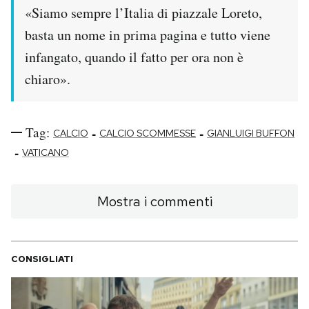
«Siamo sempre l’Italia di piazzale Loreto,
PODCAST
basta un nome in prima pagina e tutto viene
infangato, quando il fatto per ora non è
NEWSLETTER
chiaro».
I MIEI PREFERITI
Tag:
-
-
CALCIO
CALCIO SCOMMESSE
GIANLUIGI BUFFON
-
VATICANO
SHOP
Mostra i commenti
CALENDARIO
AREA PERSONALE
CONSIGLIATI
Area Personale
Newsletter