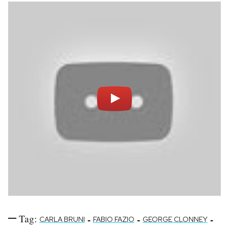
Notifiche mobile
Regala il Post
Hai bisogno di aiuto?
Esci
Tag:
-
-
-
CARLA BRUNI
FABIO FAZIO
GEORGE CLONNEY