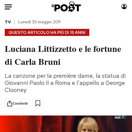
Auto
TV
Lunedì 30 maggio 2011
QUESTO ARTICOLO HA PIÙ DI
15 ANNI
HOME
Luciana Littizzetto e le fortune
Italia
Moda
di Carla Bruni
Mondo
Libri
Politica
Consumismi
La canzone per la première dame, la statua di
Tecnologia
Storie/Idee
Giovanni Paolo II a Roma e l'appello a George
Internet
Ok Boomer!
Clooney
Scienza
Media
Cultura
Europa
Condividi
Economia
Altrecose
Sport
Mondiali calcio 2026