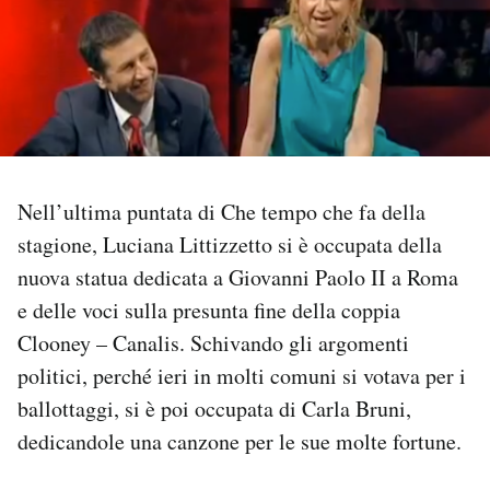
PODCAST
NEWSLETTER
I MIEI PREFERITI
Nell’ultima puntata di Che tempo che fa della
stagione, Luciana Littizzetto si è occupata della
SHOP
nuova statua dedicata a Giovanni Paolo II a Roma
e delle voci sulla presunta fine della coppia
CALENDARIO
Clooney – Canalis. Schivando gli argomenti
politici, perché ieri in molti comuni si votava per i
AREA PERSONALE
ballottaggi, si è poi occupata di Carla Bruni,
dedicandole una canzone per le sue molte fortune.
Area Personale
Newsletter