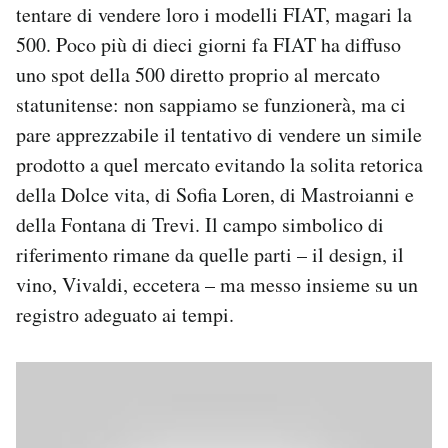
tentare di vendere loro i modelli FIAT, magari la
Notifiche mobile
500. Poco più di dieci giorni fa FIAT ha diffuso
Regala il Post
Hai bisogno di aiuto?
uno spot della 500 diretto proprio al mercato
Esci
statunitense: non sappiamo se funzionerà, ma ci
pare apprezzabile il tentativo di vendere un simile
prodotto a quel mercato evitando la solita retorica
della Dolce vita, di Sofia Loren, di Mastroianni e
della Fontana di Trevi. Il campo simbolico di
riferimento rimane da quelle parti – il design, il
vino, Vivaldi, eccetera – ma messo insieme su un
registro adeguato ai tempi.