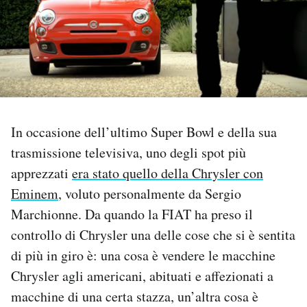
PODCAST
NEWSLETTER
I MIEI PREFERITI
In occasione dell’ultimo Super Bowl e della sua
trasmissione televisiva, uno degli spot più
SHOP
apprezzati
era stato quello della Chrysler con
Eminem
, voluto personalmente da Sergio
CALENDARIO
Marchionne. Da quando la FIAT ha preso il
controllo di Chrysler una delle cose che si è sentita
di più in giro è: una cosa è vendere le macchine
AREA PERSONALE
Chrysler agli americani, abituati e affezionati a
Area Personale
macchine di una certa stazza, un’altra cosa è
Newsletter