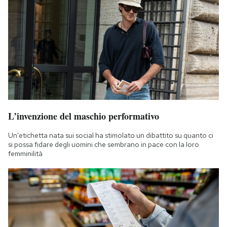
L’invenzione del maschio performativo
Un'etichetta nata sui social ha stimolato un dibattito su quanto ci
si possa fidare degli uomini che sembrano in pace con la loro
femminilità