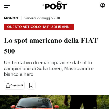
Auto
MONDO
Venerdì 27 maggio 2011
QUESTO ARTICOLO HA PIÙ DI
15 ANNI
HOME
Lo spot americano della FIAT
Italia
Moda
500
Mondo
Libri
Politica
Consumismi
Un tentativo di emancipazione dal solito
Tecnologia
Storie/Idee
campionario di Sofia Loren, Mastroianni e
Internet
Ok Boomer!
bianco e nero
Scienza
Media
Cultura
Europa
Condividi
Economia
Altrecose
Sport
Mondiali calcio 2026