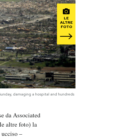
LE
ALTRE
FOTO
 Sunday, damaging a hospital and hundreds
use da Associated
le altre foto) la
 ucciso –