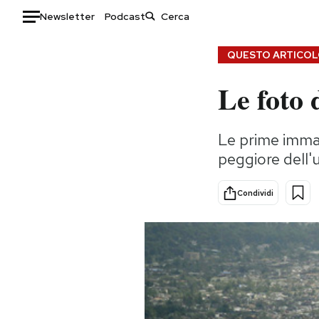
Newsletter
Podcast
Auto
QUESTO ARTICOLO
Le foto 
HOME
Italia
Moda
Le prime immag
Mondo
Libri
peggiore dell'
Politica
Consumismi
Tecnologia
Storie/Idee
Condividi
Internet
Ok Boomer!
Scienza
Media
Cultura
Europa
Economia
Altrecose
Sport
Mondiali calcio 2026