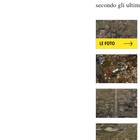
secondo gli ultim
Notifiche mobile
Regala il Post
Hai bisogno di aiuto?
Esci