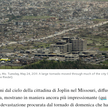
n, Mo. Tuesday, May 24, 2011. A large tornado moved through much of the city
e Riedel)
 dal cielo della cittadina di Joplin nel Missouri, diff
a, mostrano in maniera ancora più impressionante (
qui
 devastazione procurata dal tornado di domenica che ha