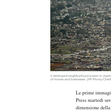
PODCAST
NEWSLETTER
I MIEI PREFERITI
SHOP
CALENDARIO
A destroyed neighborhood is seen in Jopli
of homes and businesses. (AP Photo/Charli
AREA PERSONALE
Le prime immagini
Press martedì ser
Area Personale
dimensione della
Newsletter