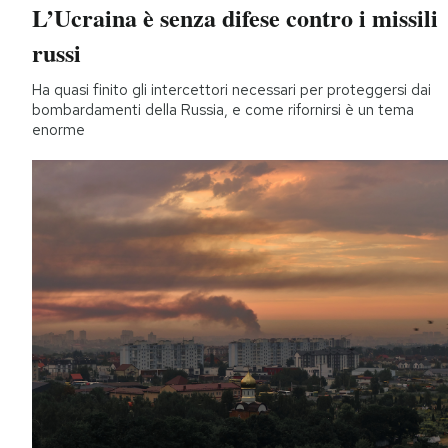
L’Ucraina è senza difese contro i missili
russi
Ha quasi finito gli intercettori necessari per proteggersi dai
bombardamenti della Russia, e come rifornirsi è un tema
enorme