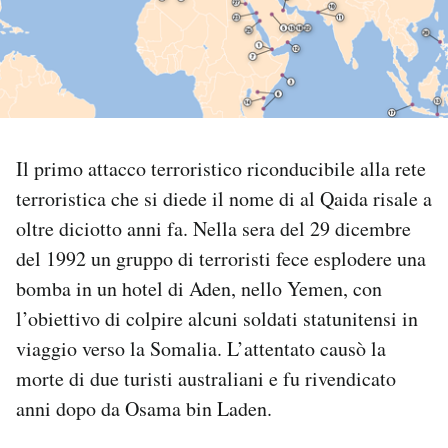
PODCAST
NEWSLETTER
Il primo attacco terroristico riconducibile alla rete
I MIEI PREFERITI
terroristica che si diede il nome di al Qaida risale a
oltre diciotto anni fa. Nella sera del 29 dicembre
SHOP
del 1992 un gruppo di terroristi fece esplodere una
bomba in un hotel di Aden, nello Yemen, con
CALENDARIO
l’obiettivo di colpire alcuni soldati statunitensi in
viaggio verso la Somalia. L’attentato causò la
AREA PERSONALE
morte di due turisti australiani e fu rivendicato
anni dopo da Osama bin Laden.
Area Personale
Newsletter