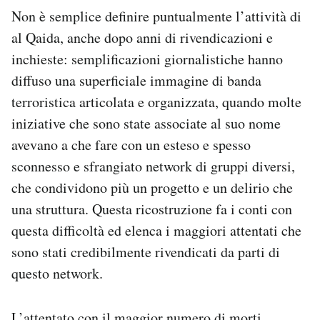
Notifiche mobile
Non è semplice definire puntualmente l’attività di
Regala il Post
al Qaida, anche dopo anni di rivendicazioni e
Hai bisogno di aiuto?
inchieste: semplificazioni giornalistiche hanno
Esci
diffuso una superficiale immagine di banda
terroristica articolata e organizzata, quando molte
iniziative che sono state associate al suo nome
avevano a che fare con un esteso e spesso
sconnesso e sfrangiato network di gruppi diversi,
che condividono più un progetto e un delirio che
una struttura. Questa ricostruzione fa i conti con
questa difficoltà ed elenca i maggiori attentati che
sono stati credibilmente rivendicati da parti di
questo network.
L’attentato con il maggior numero di morti