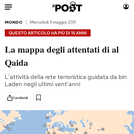
Auto
MONDO
Mercoledì 11 maggio 2011
QUESTO ARTICOLO HA PIÙ DI
15 ANNI
HOME
La mappa degli attentati di al
Italia
Moda
Qaida
Mondo
Libri
Politica
Consumismi
L'attività della rete terroristica guidata da bin
Tecnologia
Storie/Idee
Laden negli ultimi vent'anni
Internet
Ok Boomer!
Scienza
Media
Condividi
Cultura
Europa
Economia
Altrecose
Sport
Mondiali calcio 2026