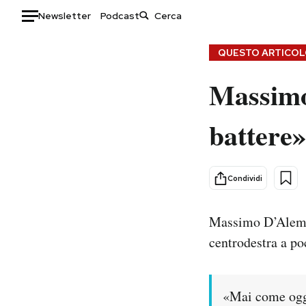
Newsletter
Podcast
Auto
QUESTO ARTICOLO
Massimo
HOME
Italia
Moda
battere»
Mondo
Libri
Politica
Consumismi
Tecnologia
Storie/Idee
Condividi
Internet
Ok Boomer!
Scienza
Media
Massimo D’Alem
Cultura
Europa
centrodestra a po
Economia
Altrecose
Sport
Mondiali calcio 2026
«Mai come oggi