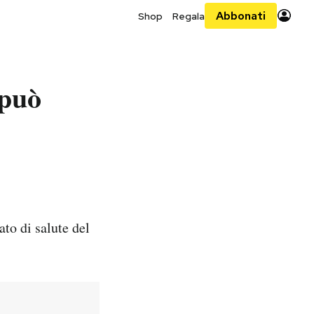
Abbonati
Shop
Regala
 può
to di salute del