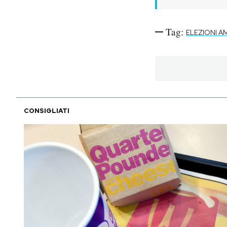
PODCAST
Tag:
ELEZIONI A
NEWSLETTER
I MIEI PREFERITI
CONSIGLIATI
SHOP
CALENDARIO
AREA PERSONALE
Area Personale
Newsletter