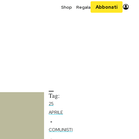
Abbonati
Shop
Regala
Tag:
25
APRILE
-
COMUNISTI
-