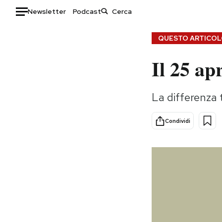
Newsletter
Podcast
Auto
QUESTO ARTICOLO
Il 25 ap
HOME
Italia
Moda
La differenza t
Mondo
Libri
Politica
Consumismi
Condividi
Tecnologia
Storie/Idee
Internet
Ok Boomer!
Scienza
Media
Cultura
Europa
Economia
Altrecose
Sport
Mondiali calcio 2026