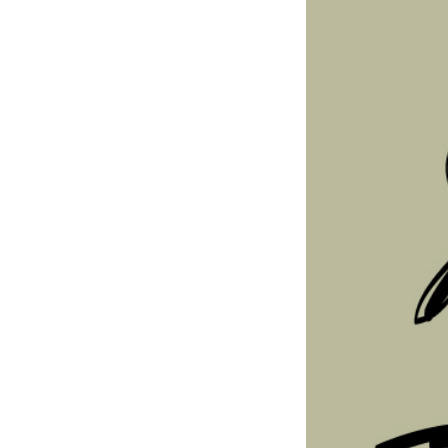
Notifiche mobile
Regala il Post
Hai bisogno di aiuto?
Esci