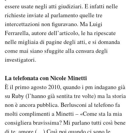
Notifiche mobile
essere usate negli atti giudiziari. E infatti nelle
Regala il Post
richieste inviate al parlamento quelle tre
Hai bisogno di aiuto?
intercettazioni non figuravano. Ma Luigi
Esci
Ferrarella, autore dell’articolo, le ha ripescate
nelle migliaia di pagine degli atti, e si domanda
come mai siano sfuggite alla censura degli
investigatori.
La telefonata con Nicole Minetti
È il primo agosto 2010, quando i pm indagano già
su Ruby (l’hanno già sentita tre volte) ma la storia
non è ancora pubblica. Berlusconi al telefono fa
molti complimenti a Minetti – «Come sta la mia
consigliera bravissima? Mi parlano tutti così bene
di te, amore (…) Così poi quando ci sono le