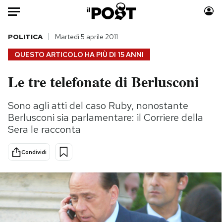
Auto
POLITICA
Martedì 5 aprile 2011
QUESTO ARTICOLO HA PIÙ DI
15 ANNI
HOME
Le tre telefonate di Berlusconi
Italia
Moda
Mondo
Libri
Sono agli atti del caso Ruby, nonostante
Politica
Consumismi
Berlusconi sia parlamentare: il Corriere della
Tecnologia
Storie/Idee
Sera le racconta
Internet
Ok Boomer!
Condividi
Scienza
Media
Cultura
Europa
Economia
Altrecose
Sport
Mondiali calcio 2026