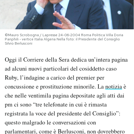
PODCAST
NEWSLETTER
©Mauro Scrobogna / Lapresse 24-06-2004 Roma Politica Villa Doria
Panphili - vertice Italia Algeria Nella foto: il Presidente del Consiglio
Silvio Berlusconi
I MIEI PREFERITI
Oggi il Corriere della Sera dedica un’intera pagina
ad alcuni nuovi particolari del cosiddetto caso
SHOP
Ruby, l’indagine a carico del premier per
concussione e prostituzione minorile. La
notizia
è
CALENDARIO
che nelle ventimila pagina depositate agli atti dai
pm ci sono “tre telefonate in cui è rimasta
AREA PERSONALE
registrata la voce del presidente del Consiglio”:
questo malgrado le conversazioni con
Area Personale
parlamentari, come è Berlusconi, non dovrebbero
Newsletter