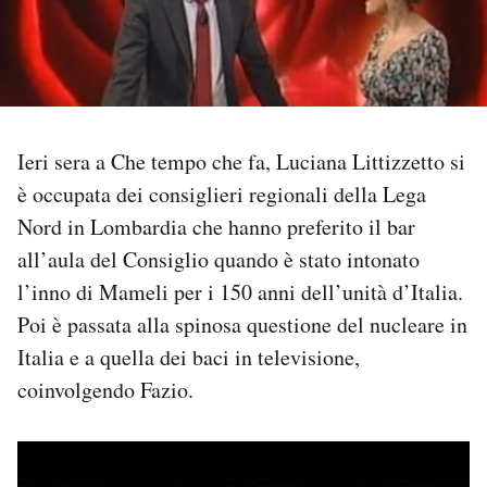
PODCAST
NEWSLETTER
Ieri sera a Che tempo che fa, Luciana Littizzetto si
I MIEI PREFERITI
è occupata dei consiglieri regionali della Lega
Nord in Lombardia che hanno preferito il bar
all’aula del Consiglio quando è stato intonato
SHOP
l’inno di Mameli per i 150 anni dell’unità d’Italia.
Poi è passata alla spinosa questione del nucleare in
CALENDARIO
Italia e a quella dei baci in televisione,
coinvolgendo Fazio.
AREA PERSONALE
Area Personale
Newsletter