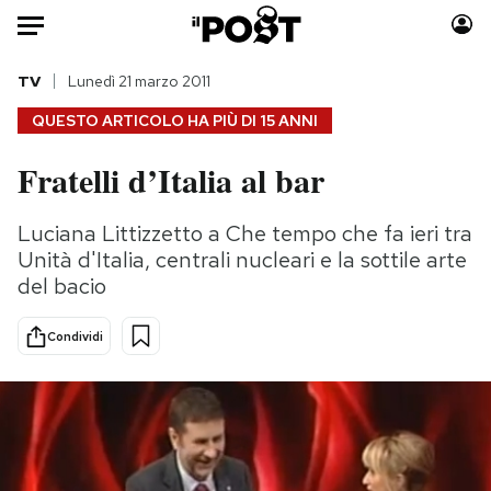
Auto
TV
Lunedì 21 marzo 2011
QUESTO ARTICOLO HA PIÙ DI
15 ANNI
HOME
Fratelli d’Italia al bar
Italia
Moda
Mondo
Libri
Luciana Littizzetto a Che tempo che fa ieri tra
Politica
Consumismi
Unità d'Italia, centrali nucleari e la sottile arte
Tecnologia
Storie/Idee
del bacio
Internet
Ok Boomer!
Condividi
Scienza
Media
Cultura
Europa
Economia
Altrecose
Sport
Mondiali calcio 2026