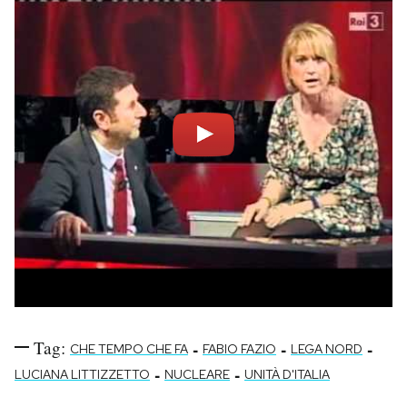
Notifiche mobile
Regala il Post
Hai bisogno di aiuto?
Esci
Tag:
-
-
-
CHE TEMPO CHE FA
FABIO FAZIO
LEGA NORD
-
-
LUCIANA LITTIZZETTO
NUCLEARE
UNITÀ D'ITALIA