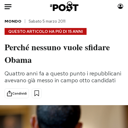
Auto
MONDO
Sabato 5 marzo 2011
QUESTO ARTICOLO HA PIÙ DI
15 ANNI
HOME
Perché nessuno vuole sfidare
Italia
Moda
Obama
Mondo
Libri
Politica
Consumismi
Quattro anni fa a questo punto i repubblicani
Tecnologia
Storie/Idee
avevano già messo in campo otto candidati
Internet
Ok Boomer!
Scienza
Media
Condividi
Cultura
Europa
Economia
Altrecose
Sport
Mondiali calcio 2026