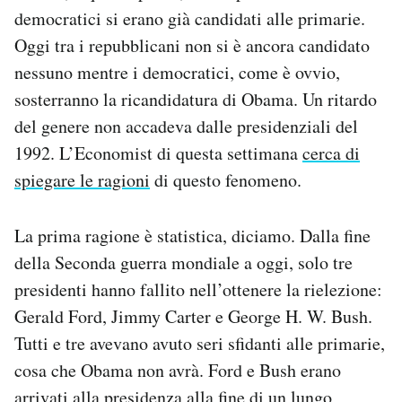
Notifiche mobile
democratici si erano già candidati alle primarie.
Regala il Post
Oggi tra i repubblicani non si è ancora candidato
Hai bisogno di aiuto?
nessuno mentre i democratici, come è ovvio,
Esci
sosterranno la ricandidatura di Obama. Un ritardo
del genere non accadeva dalle presidenziali del
1992. L’Economist di questa settimana
cerca di
spiegare le ragioni
di questo fenomeno.
La prima ragione è statistica, diciamo. Dalla fine
della Seconda guerra mondiale a oggi, solo tre
presidenti hanno fallito nell’ottenere la rielezione:
Gerald Ford, Jimmy Carter e George H. W. Bush.
Tutti e tre avevano avuto seri sfidanti alle primarie,
cosa che Obama non avrà. Ford e Bush erano
arrivati alla presidenza alla fine di un lungo