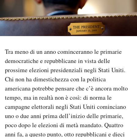
PODCAST
NEWSLETTER
Tra meno di un anno cominceranno le primarie
I MIEI PREFERITI
democratiche e repubblicane in vista delle
prossime elezioni presidenziali negli Stati Uniti.
SHOP
Chi non ha dimestichezza con la politica
americana potrebbe pensare che c’è ancora molto
CALENDARIO
tempo, ma in realtà non è così: di norma le
campagne elettorali negli Stati Uniti cominciano
AREA PERSONALE
uno o due anni prima dell’inizio delle primarie,
poco dopo le elezioni di metà mandato. Quattro
Area Personale
anni fa, a questo punto, otto repubblicani e dieci
Newsletter