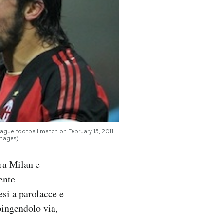
ague football match on February 15, 2011
mages)
tra Milan e
tente
esi a parolacce e
pingendolo via,