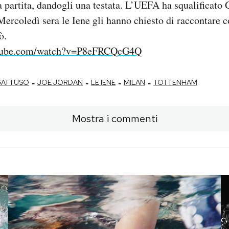
la partita, dandogli una testata. L’UEFA ha squalificato 
Mercoledì sera le Iene gli hanno chiesto di raccontare 
ò.
utube.com/watch?v=P8eFRCQcG4Q
-
-
-
-
GATTUSO
JOE JORDAN
LE IENE
MILAN
TOTTENHAM
Mostra i commenti