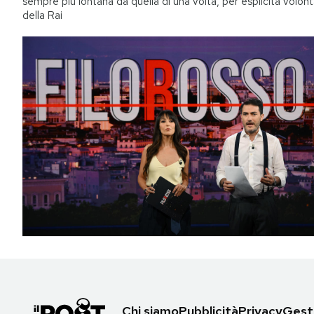
sempre più lontana da quella di una volta, per esplicita volon
della Rai
Chi siamo
Pubblicità
Privacy
Gesti