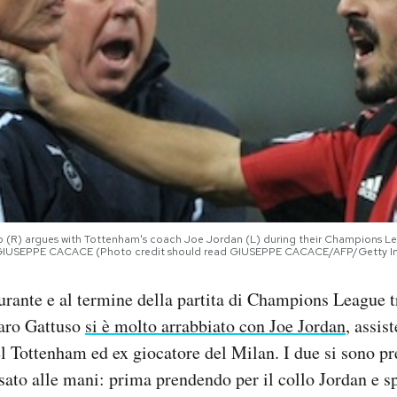
o (R) argues with Tottenham's coach Joe Jordan (L) during their Champions Le
O/GIUSEPPE CACACE (Photo credit should read GIUSEPPE CACACE/AFP/Getty I
durante e al termine della partita di Champions League 
aro Gattuso
si è molto arrabbiato con Joe Jordan
, assis
el Tottenham ed ex giocatore del Milan. I due si sono pr
sato alle mani: prima prendendo per il collo Jordan e s