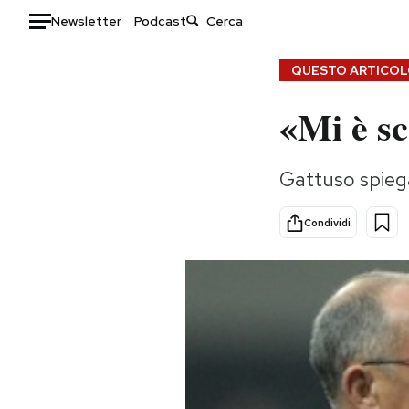
Newsletter
Podcast
Auto
QUESTO ARTICOLO
«Mi è sc
HOME
Italia
Moda
Gattuso spiega 
Mondo
Libri
Politica
Consumismi
Condividi
Tecnologia
Storie/Idee
Internet
Ok Boomer!
Scienza
Media
Cultura
Europa
Economia
Altrecose
Sport
Mondiali calcio 2026