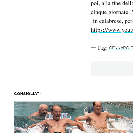
poi, alla fine del
Notifiche mobile
cinque giornate. 
Regala il Post
in calabrese, per
Hai bisogno di aiuto?
Esci
https://www.yo
Tag:
GENNARO 
CONSIGLIATI