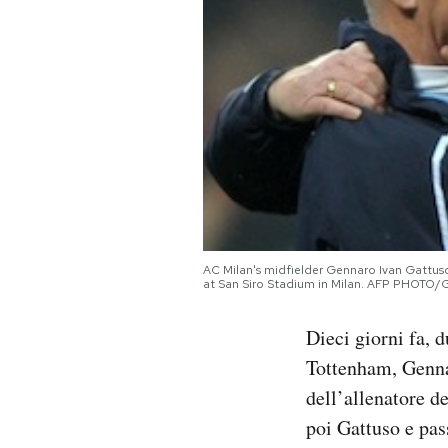
PODCAST
NEWSLETTER
I MIEI PREFERITI
SHOP
AC Milan's midfielder Gennaro Ivan Gattus
at San Siro Stadium in Milan. AFP PHOT
CALENDARIO
Dieci giorni fa, 
Tottenham, Genn
AREA PERSONALE
dell’allenatore d
Area Personale
poi Gattuso e pas
Newsletter