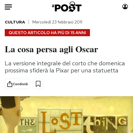
Auto
CULTURA
Mercoledì 23 febbraio 2011
QUESTO ARTICOLO HA PIÙ DI
15 ANNI
HOME
La cosa persa agli Oscar
Italia
Moda
Mondo
Libri
La versione integrale del corto che domenica
Politica
Consumismi
prossima sfiderà la Pixar per una statuetta
Tecnologia
Storie/Idee
Internet
Ok Boomer!
Condividi
Scienza
Media
Cultura
Europa
Economia
Altrecose
Sport
Mondiali calcio 2026