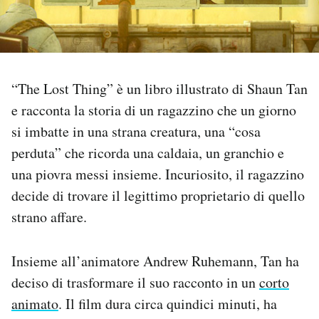
PODCAST
NEWSLETTER
“The Lost Thing” è un libro illustrato di Shaun Tan
e racconta la storia di un ragazzino che un giorno
I MIEI PREFERITI
si imbatte in una strana creatura, una “cosa
perduta” che ricorda una caldaia, un granchio e
SHOP
una piovra messi insieme. Incuriosito, il ragazzino
decide di trovare il legittimo proprietario di quello
strano affare.
CALENDARIO
Insieme all’animatore Andrew Ruhemann, Tan ha
AREA PERSONALE
deciso di trasformare il suo racconto in un
corto
Area Personale
animato
. Il film dura circa quindici minuti, ha
Newsletter