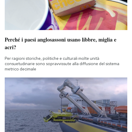
Notifiche mobile
Regala il Post
Hai bisogno di aiuto?
Esci
Perché i paesi anglosassoni usano libbre, miglia e
acri?
Per ragioni storiche, politiche e culturali molte unità
consuetudinarie sono sopravvissute alla diffusione del sistema
metrico decimale