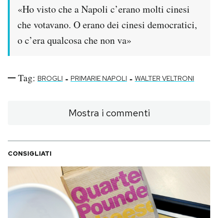
«Ho visto che a Napoli c’erano molti cinesi
PODCAST
che votavano. O erano dei cinesi democratici,
o c’era qualcosa che non va»
NEWSLETTER
Tag:
-
-
BROGLI
PRIMARIE NAPOLI
WALTER VELTRONI
I MIEI PREFERITI
Mostra i commenti
SHOP
CALENDARIO
CONSIGLIATI
AREA PERSONALE
Area Personale
Newsletter