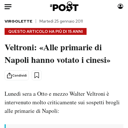
Auto
VIRGOLETTE
Martedì 25 gennaio 2011
QUESTO ARTICOLO HA PIÙ DI
15 ANNI
HOME
Veltroni: «Alle primarie di
Italia
Moda
Napoli hanno votato i cinesi»
Mondo
Libri
Politica
Consumismi
Tecnologia
Storie/Idee
Condividi
Internet
Ok Boomer!
Scienza
Media
Lunedì sera a Otto e mezzo Walter Veltroni è
Cultura
Europa
intervenuto molto criticamente sui sospetti brogli
Economia
Altrecose
alle primarie di Napoli:
Sport
Mondiali calcio 2026