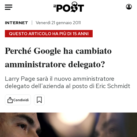
Auto
INTERNET
Venerdì 21 gennaio 2011
QUESTO ARTICOLO HA PIÙ DI
15 ANNI
HOME
Perché Google ha cambiato
Italia
Moda
amministratore delegato?
Mondo
Libri
Politica
Consumismi
Larry Page sarà il nuovo amministratore
Tecnologia
Storie/Idee
delegato dell'azienda al posto di Eric Schmidt
Internet
Ok Boomer!
Scienza
Media
Condividi
Cultura
Europa
Economia
Altrecose
Sport
Mondiali calcio 2026