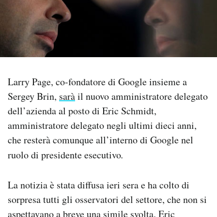
PODCAST
NEWSLETTER
Larry Page, co-fondatore di Google insieme a
I MIEI PREFERITI
Sergey Brin,
sarà
il nuovo amministratore delegato
dell’azienda al posto di Eric Schmidt,
SHOP
amministratore delegato negli ultimi dieci anni,
che resterà comunque all’interno di Google nel
CALENDARIO
ruolo di presidente esecutivo
.
AREA PERSONALE
La notizia è stata diffusa ieri sera e ha colto di
sorpresa tutti gli osservatori del settore, che non si
Area Personale
aspettavano a breve una simile svolta. Eric
Newsletter