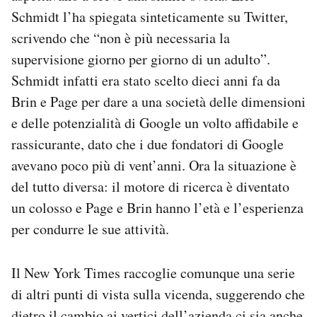
Notifiche mobile
Schmidt l’ha spiegata sinteticamente su Twitter,
Regala il Post
scrivendo che “non è più necessaria la
Hai bisogno di aiuto?
supervisione giorno per giorno di un adulto”.
Esci
Schmidt infatti era stato scelto dieci anni fa da
Brin e Page per dare a una società delle dimensioni
e delle potenzialità di Google un volto affidabile e
rassicurante, dato che i due fondatori di Google
avevano poco più di vent’anni. Ora la situazione è
del tutto diversa: il motore di ricerca è diventato
un colosso e Page e Brin hanno l’età e l’esperienza
per condurre le sue attività.
Il New York Times raccoglie comunque una serie
di altri punti di vista sulla vicenda, suggerendo che
dietro il cambio ai vertici dell’azienda ci sia anche