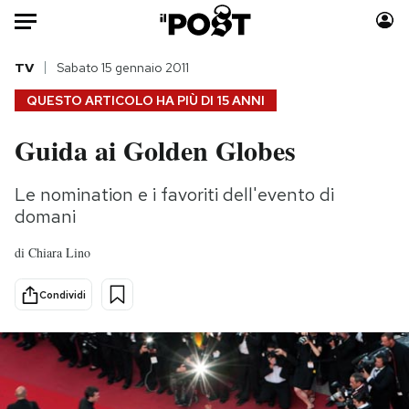
Auto
TV
Sabato 15 gennaio 2011
QUESTO ARTICOLO HA PIÙ DI
15 ANNI
HOME
Guida ai Golden Globes
Italia
Moda
Mondo
Libri
Le nomination e i favoriti dell'evento di
Politica
Consumismi
domani
Tecnologia
Storie/Idee
di
Chiara Lino
Internet
Ok Boomer!
Scienza
Media
Condividi
Cultura
Europa
Economia
Altrecose
Sport
Mondiali calcio 2026