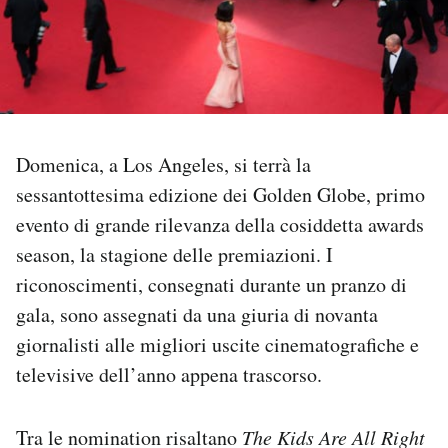
PODCAST
NEWSLETTER
Domenica, a Los Angeles, si terrà la
I MIEI PREFERITI
sessantottesima edizione dei Golden Globe, primo
evento di grande rilevanza della cosiddetta awards
SHOP
season, la stagione delle premiazioni. I
riconoscimenti, consegnati durante un pranzo di
CALENDARIO
gala, sono assegnati da una giuria di novanta
giornalisti alle migliori uscite cinematografiche e
AREA PERSONALE
televisive dell’anno appena trascorso.
Area Personale
Tra le nomination risaltano
The Kids Are All Right
Newsletter