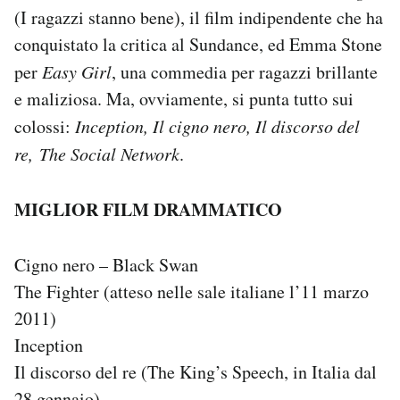
(I ragazzi stanno bene), il film indipendente che ha
Notifiche mobile
Regala il Post
conquistato la critica al Sundance, ed Emma Stone
Hai bisogno di aiuto?
per
Easy Girl
, una commedia per ragazzi brillante
Esci
e maliziosa. Ma, ovviamente, si punta tutto sui
colossi:
Inception, Il cigno nero, Il discorso del
re, The Social Network
.
MIGLIOR FILM DRAMMATICO
Cigno nero – Black Swan
The Fighter (atteso nelle sale italiane l’11 marzo
2011)
Inception
Il discorso del re (The King’s Speech, in Italia dal
28 gennaio)