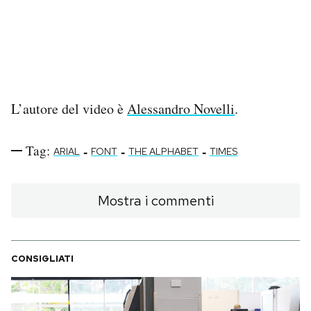
PODCAST
NEWSLETTER
L’autore del video è
Alessandro Novelli
.
I MIEI PREFERITI
Tag:
-
-
-
ARIAL
FONT
THE ALPHABET
TIMES
SHOP
Mostra i commenti
CALENDARIO
AREA PERSONALE
CONSIGLIATI
Area Personale
Newsletter