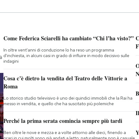
Come Federica Sciarelli ha cambiato “Chi l’ha visto?”
C
F
In oltre vent'anni di conduzione lo ha reso un programma
d'inchiesta, in alcuni casi in grado di influire in modo decisivo sulle
tà
indagini
O
N
Cosa c’è dietro la vendita del Teatro delle Vittorie a
Roma
B
Lo storico studio televisivo è uno dei quindici immobili che la Rai ha
messo in vendita, e quello che ha suscitato più polemiche
I
Perché la prima serata comincia sempre più tardi
Y
Ben oltre le nove e mezza e a volte attorno alle dieci, finendo a
orari in cui molti sono già andati a letto: naturalmente non è casuale