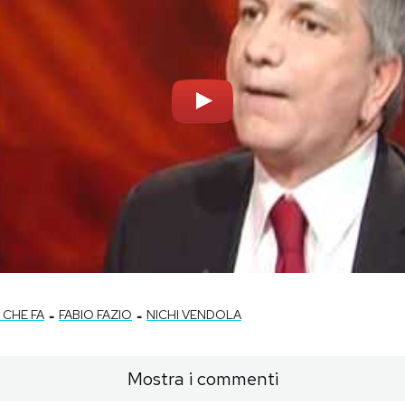
-
-
 CHE FA
FABIO FAZIO
NICHI VENDOLA
Mostra i commenti