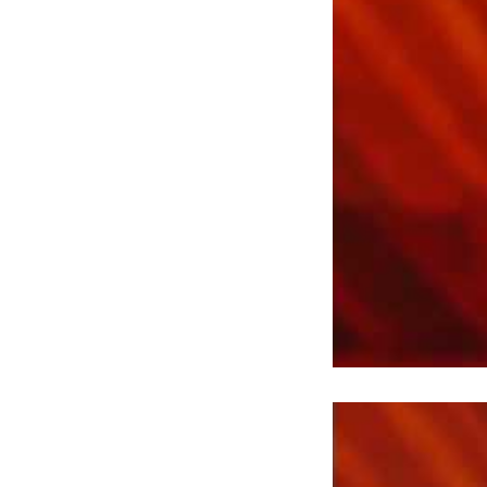
Notifiche mobile
Regala il Post
Hai bisogno di aiuto?
Esci