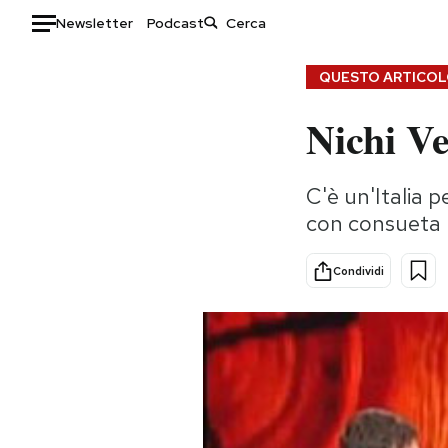
Newsletter
Podcast
Auto
QUESTO ARTICOLO
Nichi V
HOME
Italia
Moda
C'è un'Italia p
Mondo
Libri
con consueta 
Politica
Consumismi
Tecnologia
Storie/Idee
Condividi
Internet
Ok Boomer!
Scienza
Media
Cultura
Europa
Economia
Altrecose
Sport
Mondiali calcio 2026