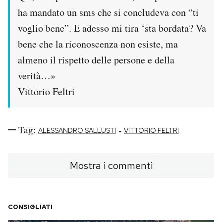
ha mandato un sms che si concludeva con “ti
PODCAST
voglio bene”. E adesso mi tira ‘sta bordata? Va
bene che la riconoscenza non esiste, ma
NEWSLETTER
almeno il rispetto delle persone e della
verità…»
I MIEI PREFERITI
Vittorio Feltri
SHOP
Tag:
-
ALESSANDRO SALLUSTI
VITTORIO FELTRI
CALENDARIO
Mostra i commenti
AREA PERSONALE
Area Personale
CONSIGLIATI
Newsletter