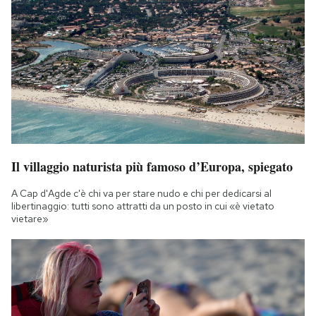
Notifiche mobile
Regala il Post
Hai bisogno di aiuto?
Esci
Il villaggio naturista più famoso d’Europa, spiegato
A Cap d'Agde c'è chi va per stare nudo e chi per dedicarsi al
libertinaggio: tutti sono attratti da un posto in cui «è vietato
vietare»