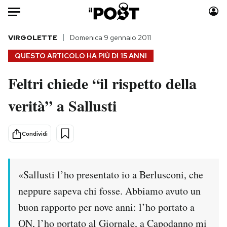
Auto
VIRGOLETTE
Domenica 9 gennaio 2011
QUESTO ARTICOLO HA PIÙ DI
15 ANNI
HOME
Feltri chiede “il rispetto della
Italia
Moda
verità” a Sallusti
Mondo
Libri
Politica
Consumismi
Tecnologia
Storie/Idee
Condividi
Internet
Ok Boomer!
Scienza
Media
«Sallusti l’ho presentato io a Berlusconi, che
Cultura
Europa
Economia
Altrecose
neppure sapeva chi fosse. Abbiamo avuto un
Sport
Mondiali calcio 2026
buon rapporto per nove anni: l’ho portato a
QN, l’ho portato al Giornale, a Capodanno mi