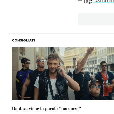
Tag:
SANDRO BO
PODCAST
NEWSLETTER
CONSIGLIATI
I MIEI PREFERITI
SHOP
CALENDARIO
AREA PERSONALE
Area Personale
Da dove viene la parola “maranza”
Newsletter