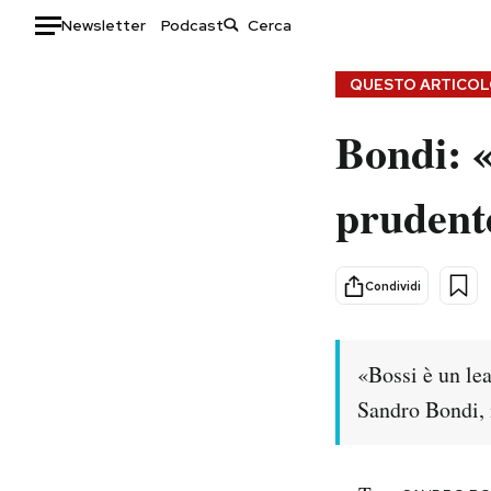
Newsletter
Podcast
Auto
QUESTO ARTICOLO
Bondi: «
HOME
Italia
Moda
prudent
Mondo
Libri
Politica
Consumismi
Tecnologia
Storie/Idee
Condividi
Internet
Ok Boomer!
Scienza
Media
«Bossi è un le
Cultura
Europa
Sandro Bondi, 
Economia
Altrecose
Sport
Mondiali calcio 2026