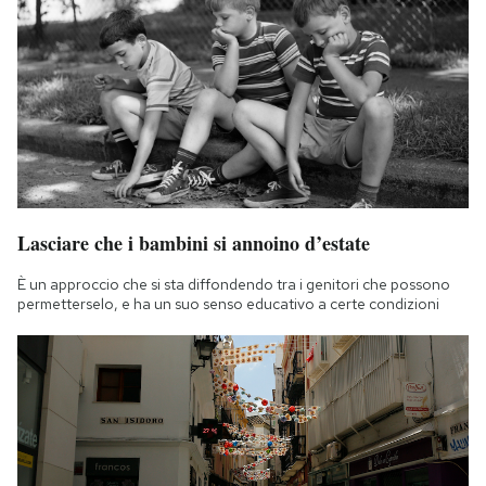
Notifiche mobile
Regala il Post
Hai bisogno di aiuto?
Esci
Lasciare che i bambini si annoino d’estate
È un approccio che si sta diffondendo tra i genitori che possono
permetterselo, e ha un suo senso educativo a certe condizioni