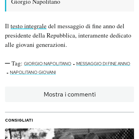
Giorgio Napolitano
PODCAST
Il
testo integrale
del messaggio di fine anno del
NEWSLETTER
presidente della Repubblica, interamente dedicato
alle giovani generazioni.
I MIEI PREFERITI
Tag:
-
GIORGIO NAPOLITANO
MESSAGGIO DI FINE ANNO
-
NAPOLITANO GIOVANI
SHOP
Mostra i commenti
CALENDARIO
AREA PERSONALE
CONSIGLIATI
Area Personale
Newsletter