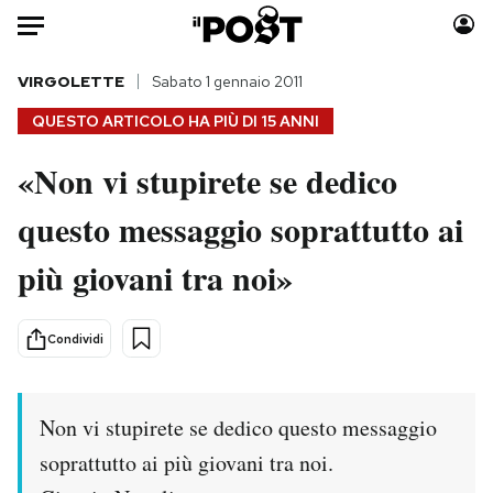
Auto
VIRGOLETTE
Sabato 1 gennaio 2011
QUESTO ARTICOLO HA PIÙ DI
15 ANNI
HOME
«Non vi stupirete se dedico
Italia
Moda
questo messaggio soprattutto ai
Mondo
Libri
Politica
Consumismi
più giovani tra noi»
Tecnologia
Storie/Idee
Internet
Ok Boomer!
Condividi
Scienza
Media
Cultura
Europa
Economia
Altrecose
Non vi stupirete se dedico questo messaggio
Sport
Mondiali calcio 2026
soprattutto ai più giovani tra noi.