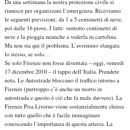
Da una settimana la nostra protezione civile si
Notifiche mobile
riunisce per organizzare l’emergenza. Riceviamo
Regala il Post
le seguenti previsioni: da 1 a 5 centimetri di neve,
Hai bisogno di aiuto?
poi dalle 16 piove. I fatti: ventotto centimetri di
Esci
neve e la pioggia neanche a vederla in cartolina.
Ma non sta qui il problema. L’avremmo sfangata
lo stesso, se solo…
Se solo Firenze non fosse diventata – oggi, venerdì
17 dicembre 2010 – il tappo dell’Italia. Prendete
nota. Le Autostrade bloccano il traffico intorno a
Firenze (purtroppo c’è anche un morto in
autostrada e questo è ciò che fa male davvero). La
Firenze Pisa Livorno viene sostanzialmente chiusa
con tutto quello che è facile immaginare
conoscendo l’importanza di questa arteria. La