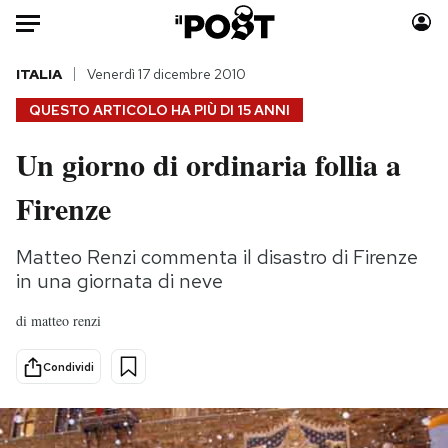
Auto
ITALIA
Venerdì 17 dicembre 2010
QUESTO ARTICOLO HA PIÙ DI
15 ANNI
HOME
Un giorno di ordinaria follia a
Italia
Moda
Firenze
Mondo
Libri
Politica
Consumismi
Matteo Renzi commenta il disastro di Firenze
Tecnologia
Storie/Idee
in una giornata di neve
Internet
Ok Boomer!
Scienza
Media
di
matteo renzi
Cultura
Europa
Condividi
Economia
Altrecose
Sport
Mondiali calcio 2026