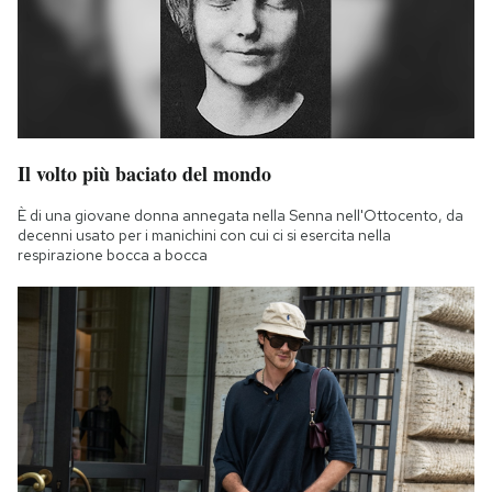
Il volto più baciato del mondo
È di una giovane donna annegata nella Senna nell'Ottocento, da
decenni usato per i manichini con cui ci si esercita nella
respirazione bocca a bocca