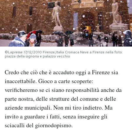
PODCAST
NEWSLETTER
I MIEI PREFERITI
©Lapresse 17/12/2010 Firenze,Italia Cronaca Neve a Firenze nella foto:
piazza della signoria e palazzo vecchio
SHOP
Credo che ciò che è accaduto oggi a Firenze sia
inaccettabile. Gioco a carte scoperte:
verificheremo se ci siano responsabilità anche da
CALENDARIO
parte nostra, delle strutture del comune e delle
aziende municipali. Non mi tiro indietro. Ma
AREA PERSONALE
invito a guardare i fatti, senza inseguire gli
Area Personale
sciacalli del giornodopismo.
Newsletter