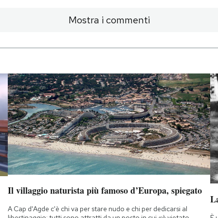
Mostra i commenti
Il villaggio naturista più famoso d’Europa, spiegato
La
A Cap d'Agde c'è chi va per stare nudo e chi per dedicarsi al
È 
libertinaggio: tutti sono attratti da un posto in cui «è vietato