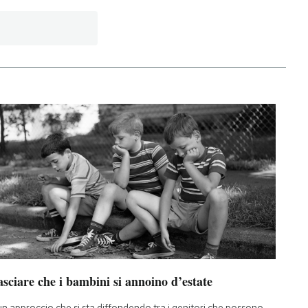
sciare che i bambini si annoino d’estate
un approccio che si sta diffondendo tra i genitori che possono