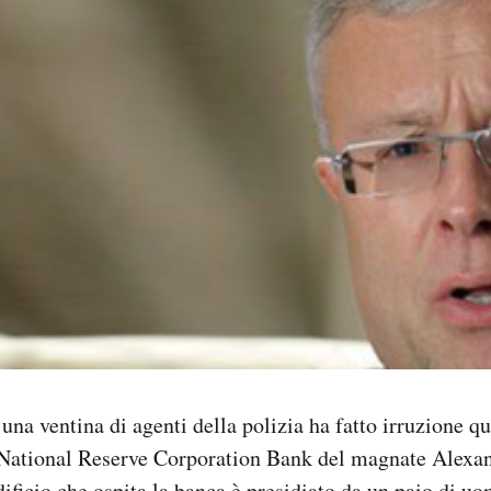
a ventina di agenti della polizia ha fatto irruzione q
la National Reserve Corporation Bank del magnate Alexa
dificio che ospita la banca è presidiato da un paio di uo