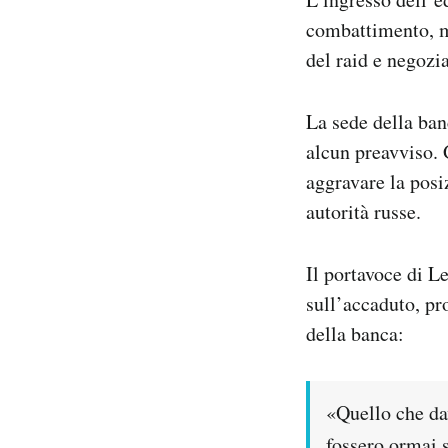
Notifiche mobile
combattimento, me
Regala il Post
del raid e negozi
Hai bisogno di aiuto?
Esci
La sede della ban
alcun preavviso. 
aggravare la posi
autorità russe.
Il portavoce di 
sull’accaduto, pro
della banca:
«Quello che da
fossero ormai s