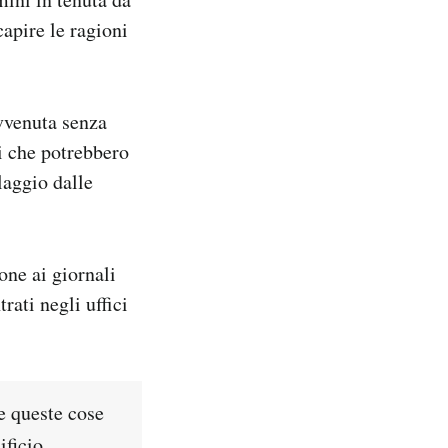
apire le ragioni
avvenuta senza
i che potrebbero
laggio dalle
ne ai giornali
rati negli uffici
e queste cose
ificio.