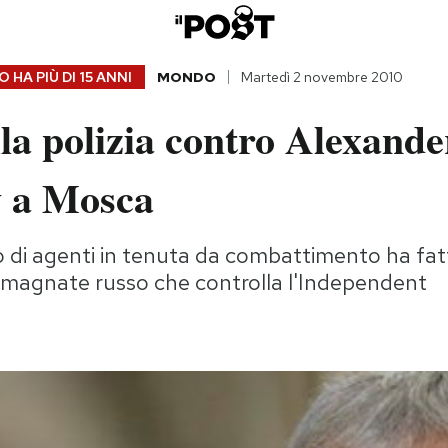
 HA PIÙ DI
15 ANNI
MONDO
Martedì 2 novembre 2010
la polizia contro Alexande
 a Mosca
i agenti in tenuta da combattimento ha fatt
el magnate russo che controlla l'Independent