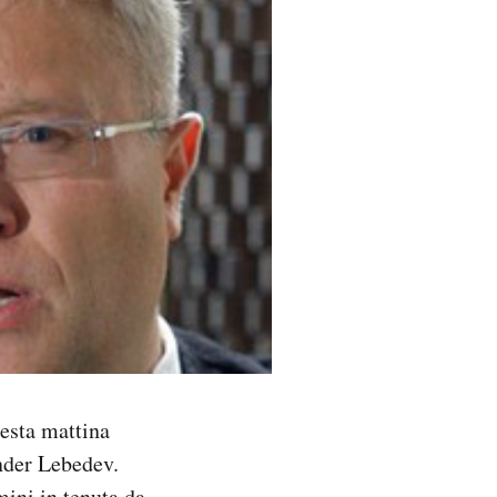
uesta mattina
nder Lebedev.
mini in tenuta da