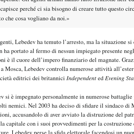
apisce perché ci sia bisogno di creare tutto questo cir
 che cosa vogliano da noi.»
agenti, Lebedev ha temuto l’arresto, ma la situazione si 
 ha portato al fermo di nessun impiegato presente negli
oni è il cuore dell’impero finanziario del magnate. Grazi
 a Mosca, Lebedev controlla numerose attività all’este
cietà editrici dei britannici
Independent
ed
Evening Sta
ev si è impegnato personalmente in numerose battaglie 
lti nemici. Nel 2003 ha deciso di sfidare il sindaco di
ioni, accusandolo di aver avviato la distruzione del pa
lla capitale con i suoi provvedimenti per la costruzione 
tture. Lebedev perse la sfida elettorale facendosi un nu