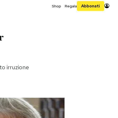
Abbonati
Shop
Regala
r
o irruzione