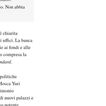
co. Non abbia
è chiarita
 uffici. La banca
e ai fondi e alle
ro compresa la
ndard
.
politiche
 Mosca Yuri
trimonio
di nuovi palazzi e
ovo potente