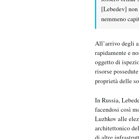
[Lebedev] non c
nemmeno capito
All’arrivo degli 
rapidamente e non
oggetto di ispezi
risorse possedute
proprietà delle so
In Russia, Lebed
facendosi così mo
Luzhkov alle elez
architettonico de
di altre infrastru