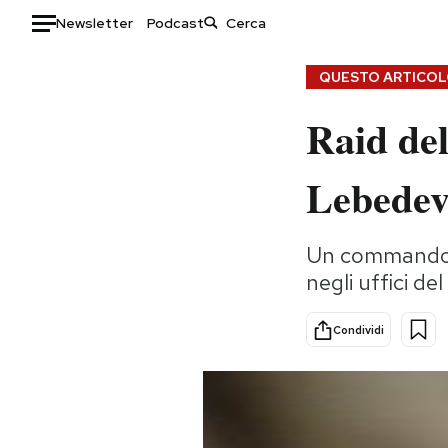
Newsletter
Podcast
Auto
QUESTO ARTICOLO
Raid del
HOME
Italia
Moda
Lebedev
Mondo
Libri
Politica
Consumismi
Un commando d
Tecnologia
Storie/Idee
negli uffici d
Internet
Ok Boomer!
Scienza
Media
Condividi
Cultura
Europa
Economia
Altrecose
Sport
Mondiali calcio 2026