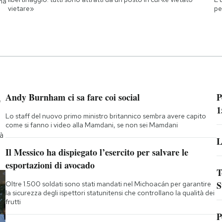
 ma
pe
vietare»
p
Andy Burnham ci sa fare coi social
P
1
Lo staff del nuovo primo ministro britannico sembra avere capito
come si fanno i video alla Mamdani, se non sei Mamdani
rà
L
Il Messico ha dispiegato l’esercito per salvare le
esportazioni di avocado
T
S
Oltre 1.500 soldati sono stati mandati nel Michoacán per garantire
la sicurezza degli ispettori statunitensi che controllano la qualità dei
frutti
P