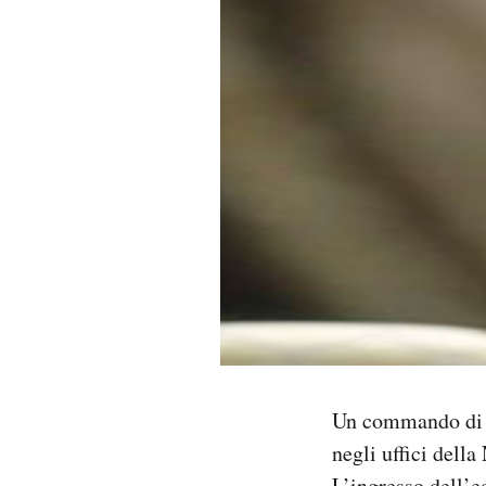
PODCAST
NEWSLETTER
I MIEI PREFERITI
SHOP
CALENDARIO
AREA PERSONALE
Un commando di un
Area Personale
negli uffici del
Newsletter
L’ingresso dell’e