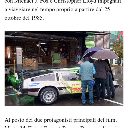
con Michael J. Fox e Christopher Lloyd impegnati
Notifiche mobile
a viaggiare nel tempo proprio a partire dal 25
Regala il Post
ottobre del 1985.
Hai bisogno di aiuto?
Esci
Al posto dei due protagonisti principali del film,