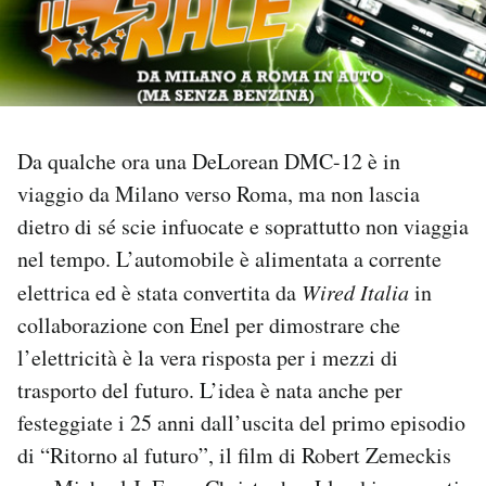
PODCAST
NEWSLETTER
Da qualche ora una DeLorean DMC-12 è in
I MIEI PREFERITI
viaggio da Milano verso Roma, ma non lascia
dietro di sé scie infuocate e soprattutto non viaggia
nel tempo. L’automobile è alimentata a corrente
SHOP
elettrica ed è stata convertita da
Wired Italia
in
collaborazione con Enel per dimostrare che
CALENDARIO
l’elettricità è la vera risposta per i mezzi di
trasporto del futuro. L’idea è nata anche per
AREA PERSONALE
festeggiate i 25 anni dall’uscita del primo episodio
Area Personale
di “Ritorno al futuro”, il film di Robert Zemeckis
Newsletter