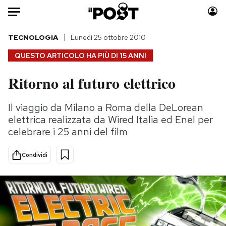
Auto
TECNOLOGIA
Lunedì 25 ottobre 2010
QUESTO ARTICOLO HA PIÙ DI
15 ANNI
HOME
Ritorno al futuro elettrico
Italia
Moda
Mondo
Libri
Il viaggio da Milano a Roma della DeLorean
Politica
Consumismi
elettrica realizzata da Wired Italia ed Enel per
Tecnologia
Storie/Idee
celebrare i 25 anni del film
Internet
Ok Boomer!
Condividi
Scienza
Media
Cultura
Europa
Economia
Altrecose
Sport
Mondiali calcio 2026