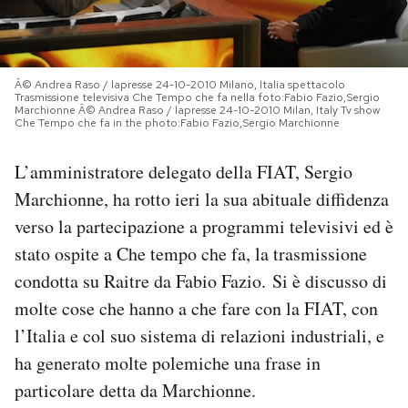
PODCAST
Â© Andrea Raso / lapresse 24-10-2010 Milano, Italia spettacolo
NEWSLETTER
Trasmissione televisiva Che Tempo che fa nella foto:Fabio Fazio,Sergio
Marchionne Â© Andrea Raso / lapresse 24-10-2010 Milan, Italy Tv show
Che Tempo che fa in the photo:Fabio Fazio,Sergio Marchionne
I MIEI PREFERITI
L’amministratore delegato della FIAT, Sergio
Marchionne, ha rotto ieri la sua abituale diffidenza
SHOP
verso la partecipazione a programmi televisivi ed è
stato ospite a Che tempo che fa, la trasmissione
CALENDARIO
condotta su Raitre da Fabio Fazio. Si è discusso di
molte cose che hanno a che fare con la FIAT, con
l’Italia e col suo sistema di relazioni industriali, e
AREA PERSONALE
ha generato molte polemiche una frase in
Area Personale
particolare detta da Marchionne.
Newsletter