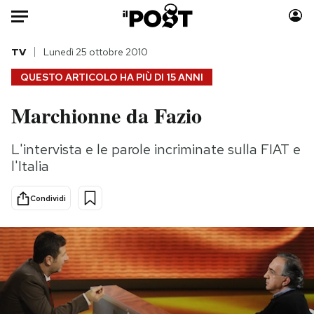
Auto
TV
Lunedì 25 ottobre 2010
QUESTO ARTICOLO HA PIÙ DI
15 ANNI
HOME
Marchionne da Fazio
Italia
Moda
Mondo
Libri
L'intervista e le parole incriminate sulla FIAT e
Politica
Consumismi
l'Italia
Tecnologia
Storie/Idee
Internet
Ok Boomer!
Condividi
Scienza
Media
Cultura
Europa
Economia
Altrecose
Sport
Mondiali calcio 2026