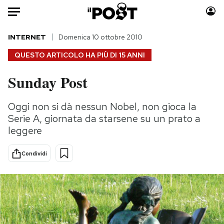
Auto
INTERNET
Domenica 10 ottobre 2010
QUESTO ARTICOLO HA PIÙ DI
15 ANNI
HOME
Sunday Post
Italia
Moda
Mondo
Libri
Oggi non si dà nessun Nobel, non gioca la
Politica
Consumismi
Serie A, giornata da starsene su un prato a
Tecnologia
Storie/Idee
leggere
Internet
Ok Boomer!
Condividi
Scienza
Media
Cultura
Europa
Economia
Altrecose
Sport
Mondiali calcio 2026