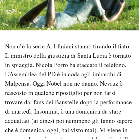
PODCAST
NEWSLETTER
Non c’è la serie A. I finiani stanno tirando il fiato.
I MIEI PREFERITI
Il ministro della giustizia di Santa Lucia è tornato
in spiaggia. Nicola Porro ha staccato il telefono.
L’Assemblea del PD è in coda agli imbarchi di
SHOP
Malpensa. Oggi Nobel non ne danno. Nevruz è
nascosto in qualche ripostiglio per non farsi
CALENDARIO
trovare dai fans dei Baustelle dopo la performance
di martedì. Insomma, è una domenica da stare
AREA PERSONALE
acquattati (ai cinesi poi nemmeno gli fanno sapere
Area Personale
che è domenica, oggi, hai visto mai). Vi viene in
Newsletter