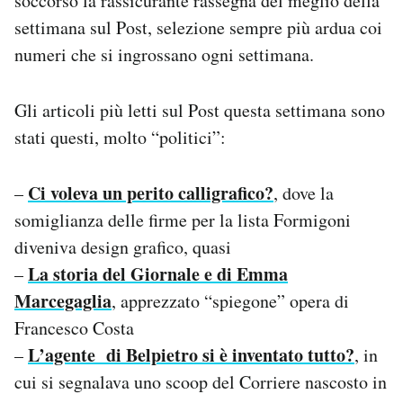
soccorso la rassicurante rassegna del meglio della
Notifiche mobile
settimana sul Post, selezione sempre più ardua coi
Regala il Post
numeri che si ingrossano ogni settimana.
Hai bisogno di aiuto?
Esci
Gli articoli più letti sul Post questa settimana sono
stati questi, molto “politici”:
Ci voleva un perito calligrafico?
–
, dove la
somiglianza delle firme per la lista Formigoni
diveniva design grafico, quasi
La storia del Giornale e di Emma
–
Marcegaglia
, apprezzato “spiegone” opera di
Francesco Costa
L’agente di Belpietro si è inventato tutto?
–
, in
cui si segnalava uno scoop del Corriere nascosto in