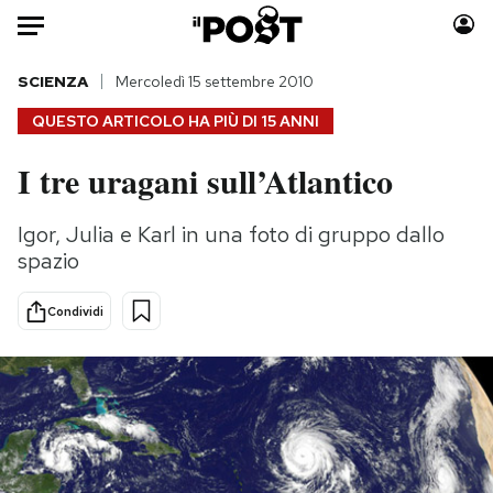
Auto
SCIENZA
Mercoledì 15 settembre 2010
QUESTO ARTICOLO HA PIÙ DI
15 ANNI
HOME
I tre uragani sull’Atlantico
Italia
Moda
Mondo
Libri
Igor, Julia e Karl in una foto di gruppo dallo
Politica
Consumismi
spazio
Tecnologia
Storie/Idee
Internet
Ok Boomer!
Condividi
Scienza
Media
Cultura
Europa
Economia
Altrecose
Sport
Mondiali calcio 2026