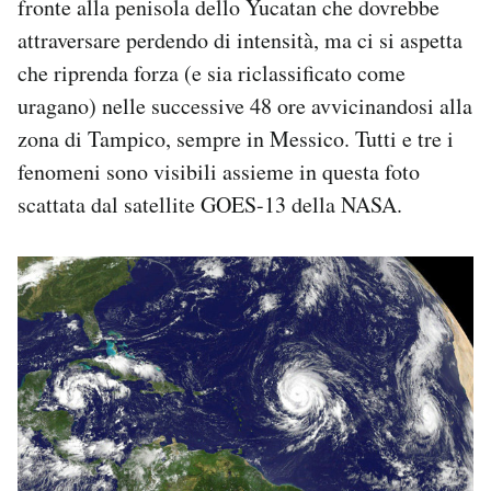
fronte alla penisola dello Yucatan che dovrebbe
Notifiche mobile
attraversare perdendo di intensità, ma ci si aspetta
Regala il Post
che riprenda forza (e sia riclassificato come
Hai bisogno di aiuto?
uragano) nelle successive 48 ore avvicinandosi alla
Esci
zona di Tampico, sempre in Messico. Tutti e tre i
fenomeni sono visibili assieme in questa foto
scattata dal satellite GOES-13 della NASA.