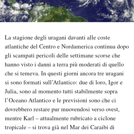
PODCAST
NEWSLETTER
La stagione degli uragani davanti alle coste
atlantiche del Centro e Nordamerica continua dopo
I MIEI PREFERITI
gli scampati pericoli delle settimane scorse che
hanno visto i danni a terra più moderati di quello
SHOP
che si temeva. In questi giorni ancora tre uragani
si sono formati sull’Atlantico: due di loro, Igor e
Julia, sono al momento tutti stabilmente sopra
CALENDARIO
l’Oceano Atlantico e le previsioni sono che ci
dovrebbero restare pur muovendosi verso ovest,
AREA PERSONALE
mentre Karl – attualmente rubricato a ciclone
Area Personale
tropicale – si trova già nel Mar dei Caraibi di
Newsletter