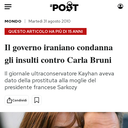
Auto
MONDO
Martedì 31 agosto 2010
QUESTO ARTICOLO HA PIÙ DI
15 ANNI
HOME
Il governo iraniano condanna
Italia
Moda
gli insulti contro Carla Bruni
Mondo
Libri
Politica
Consumismi
Il giornale ultraconservatore Kayhan aveva
Tecnologia
Storie/Idee
dato della prostituta alla moglie del
Internet
Ok Boomer!
presidente francese Sarkozy
Scienza
Media
Cultura
Europa
Condividi
Economia
Altrecose
Sport
Mondiali calcio 2026