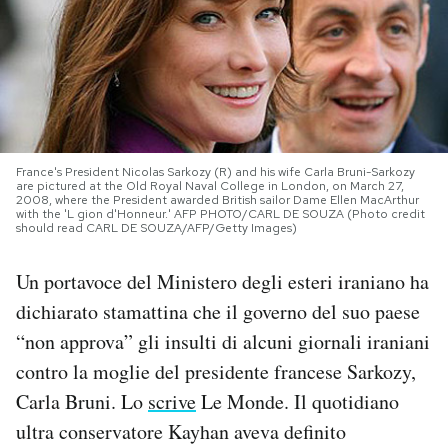
PODCAST
NEWSLETTER
I MIEI PREFERITI
France's President Nicolas Sarkozy (R) and his wife Carla Bruni-Sarkozy
are pictured at the Old Royal Naval College in London, on March 27,
2008, where the President awarded British sailor Dame Ellen MacArthur
with the 'L gion d'Honneur.' AFP PHOTO/CARL DE SOUZA (Photo credit
should read CARL DE SOUZA/AFP/Getty Images)
SHOP
Un portavoce del Ministero degli esteri iraniano ha
CALENDARIO
dichiarato stamattina che il governo del suo paese
“non approva” gli insulti di alcuni giornali iraniani
contro la moglie del presidente francese Sarkozy,
AREA PERSONALE
Carla Bruni. Lo
scrive
Le Monde. Il quotidiano
Area Personale
ultra conservatore Kayhan aveva definito
Newsletter