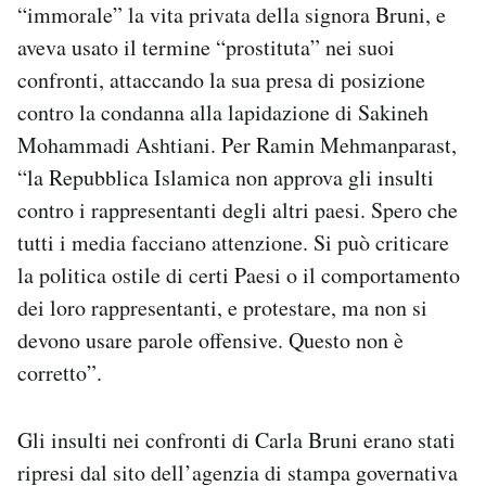
“immorale” la vita privata della signora Bruni, e
Notifiche mobile
aveva usato il termine “prostituta” nei suoi
Regala il Post
Hai bisogno di aiuto?
confronti, attaccando la sua presa di posizione
Esci
contro la condanna alla lapidazione di Sakineh
Mohammadi Ashtiani. Per Ramin Mehmanparast,
“la Repubblica Islamica non approva gli insulti
contro i rappresentanti degli altri paesi. Spero che
tutti i media facciano attenzione. Si può criticare
la politica ostile di certi Paesi o il comportamento
dei loro rappresentanti, e protestare, ma non si
devono usare parole offensive. Questo non è
corretto”.
Gli insulti nei confronti di Carla Bruni erano stati
ripresi dal sito dell’agenzia di stampa governativa