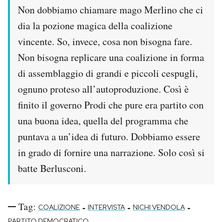
Non dobbiamo chiamare mago Merlino che ci
PODCAST
dia la pozione magica della coalizione
vincente. So, invece, cosa non bisogna fare.
NEWSLETTER
Non bisogna replicare una coalizione in forma
di assemblaggio di grandi e piccoli cespugli,
I MIEI PREFERITI
ognuno proteso all’autoproduzione. Così è
finito il governo Prodi che pure era partito con
SHOP
una buona idea, quella del programma che
puntava a un’idea di futuro. Dobbiamo essere
CALENDARIO
in grado di fornire una narrazione. Solo così si
batte Berlusconi.
AREA PERSONALE
Area Personale
Tag:
-
-
-
COALIZIONE
INTERVISTA
NICHI VENDOLA
Newsletter
PARTITO DEMOCRATICO