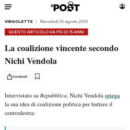
Auto
VIRGOLETTE
Mercoledì 25 agosto 2010
QUESTO ARTICOLO HA PIÙ DI
15 ANNI
HOME
La coalizione vincente secondo
Italia
Moda
Nichi Vendola
Mondo
Libri
Politica
Consumismi
Tecnologia
Storie/Idee
Condividi
Internet
Ok Boomer!
Scienza
Media
Intervistato su
Repubblica
, Nichi Vendola
spiega
Cultura
Europa
la sua idea di coalizione politica per battere il
Economia
Altrecose
centrodestra:
Sport
Mondiali calcio 2026