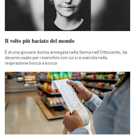
Il volto più baciato del mondo
È di una giovane donna annegata nella Senna nell'Ottocento, da
decenni usato per i manichini con cui ci si esercita nella
respirazione bocca a bocca