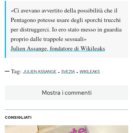
«Ci avevano avvertito della possibilità che il
PODCAST
Pentagono potesse usare degli sporchi trucchi
per distruggerci. Io ero stato messo in guardia
NEWSLETTER
proprio dalle trappole sessuali»
Julien Assange, fondatore di Wikileaks
I MIEI PREFERITI
Tag:
-
-
SHOP
JULIEN ASSANGE
SVEZIA
WIKILEAKS
CALENDARIO
Mostra i commenti
AREA PERSONALE
CONSIGLIATI
Area Personale
Newsletter