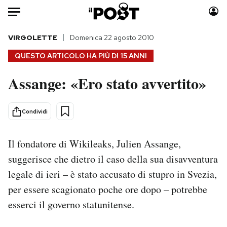
Auto
VIRGOLETTE
Domenica 22 agosto 2010
QUESTO ARTICOLO HA PIÙ DI
15 ANNI
HOME
Assange: «Ero stato avvertito»
Italia
Moda
Mondo
Libri
Condividi
Politica
Consumismi
Tecnologia
Storie/Idee
Il fondatore di Wikileaks, Julien Assange,
Internet
Ok Boomer!
suggerisce che dietro il caso della sua disavventura
Scienza
Media
legale di ieri – è stato accusato di stupro in Svezia,
Cultura
Europa
per essere scagionato poche ore dopo – potrebbe
Economia
Altrecose
Sport
Mondiali calcio 2026
esserci il governo statunitense.