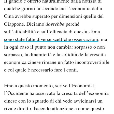
Il gancio è offerto naturalmente dalla notizia di
Notifiche mobile
qualche giorno fa secondo cui l’economia della
Regala il Post
Cina avrebbe superato per dimensioni quelle del
Hai bisogno di aiuto?
Giappone. Diciamo
dovrebbe
perché
Esci
sull’affidabilità e sull’efficacia di questa stima
sono state fatte diverse scettiche osservazioni
, ma
in ogni caso il punto non cambia: sorpasso o non
sorpasso, la dinamicità e la solidità della crescita
economica cinese rimane un fatto incontrovertibile
e col quale è necessario fare i conti.
Fino a questo momento, scrive l’Economist,
l’Occidente ha osservato la crescita dell’economia
cinese con lo sguardo di chi vede avvicinarsi un
rivale diretto. Facendo attenzione a come questo