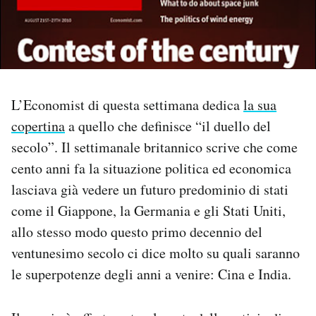
PODCAST
NEWSLETTER
L’Economist di questa settimana dedica
la sua
I MIEI PREFERITI
copertina
a quello che definisce “il duello del
secolo”. Il settimanale britannico scrive che come
cento anni fa la situazione politica ed economica
SHOP
lasciava già vedere un futuro predominio di stati
come il Giappone, la Germania e gli Stati Uniti,
CALENDARIO
allo stesso modo questo primo decennio del
ventunesimo secolo ci dice molto su quali saranno
AREA PERSONALE
le superpotenze degli anni a venire: Cina e India.
Area Personale
Newsletter