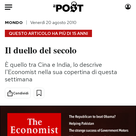
Auto
MONDO
Venerdì 20 agosto 2010
QUESTO ARTICOLO HA PIÙ DI
15 ANNI
HOME
Il duello del secolo
Italia
Moda
Mondo
Libri
È quello tra Cina e India, lo descrive
Politica
Consumismi
l'Economist nella sua copertina di questa
Tecnologia
Storie/Idee
settimana
Internet
Ok Boomer!
Condividi
Scienza
Media
Cultura
Europa
Economia
Altrecose
Sport
Mondiali calcio 2026