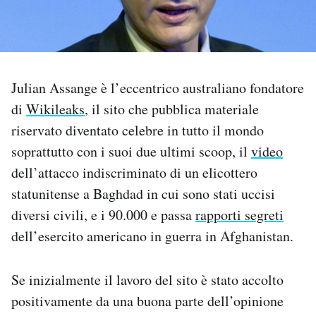
PODCAST
NEWSLETTER
Julian Assange è l’eccentrico australiano fondatore
di
Wikileaks
, il sito che pubblica materiale
I MIEI PREFERITI
riservato diventato celebre in tutto il mondo
soprattutto con i suoi due ultimi scoop, il
video
SHOP
dell’attacco indiscriminato di un elicottero
statunitense a Baghdad in cui sono stati uccisi
diversi civili, e i 90.000 e passa
rapporti segreti
CALENDARIO
dell’esercito americano in guerra in Afghanistan.
AREA PERSONALE
Se inizialmente il lavoro del sito è stato accolto
Area Personale
positivamente da una buona parte dell’opinione
Newsletter