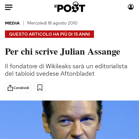
Auto
MEDIA
Mercoledì 18 agosto 2010
QUESTO ARTICOLO HA PIÙ DI
15 ANNI
HOME
Per chi scrive Julian Assange
Italia
Moda
Mondo
Libri
Il fondatore di Wikileaks sarà un editorialista
Politica
Consumismi
del tabloid svedese Aftonbladet
Tecnologia
Storie/Idee
Internet
Ok Boomer!
Condividi
Scienza
Media
Cultura
Europa
Economia
Altrecose
Sport
Mondiali calcio 2026