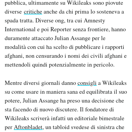
pubblica, ultimamente su Wikileaks sono piovute
Notifiche mobile
diverse
critiche
anche da chi prima lo sosteneva a
Regala il Post
spada tratta. Diverse ong, tra cui Amnesty
Hai bisogno di aiuto?
Esci
International e poi Reporter senza frontiere, hanno
duramente attaccato Julian Assange per le
modalità con cui ha scelto di pubblicare i rapporti
afghani, non censurando i nomi dei civili afghani e
mettendoli quindi potenzialmente in pericolo.
Mentre diversi giornali danno
consigli
a Wikileaks
su come usare in maniera sana ed equilibrata il suo
potere, Julian Assange ha preso una decisione che
sta facendo di nuovo discutere. Il fondatore di
Wikileaks scriverà infatti un editoriale bimestrale
per
Aftonbladet
, un tabloid svedese di sinistra che