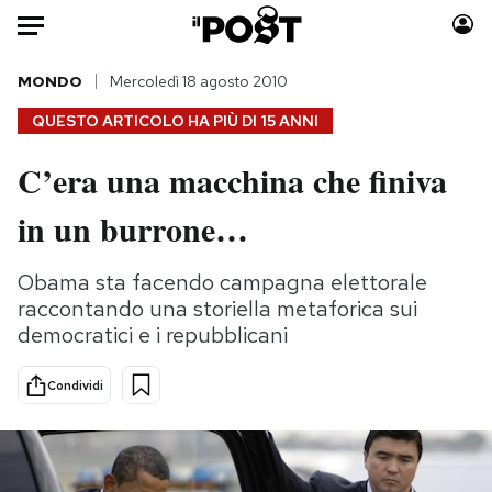
Auto
MONDO
Mercoledì 18 agosto 2010
QUESTO ARTICOLO HA PIÙ DI
15 ANNI
HOME
C’era una macchina che finiva
Italia
Moda
in un burrone…
Mondo
Libri
Politica
Consumismi
Obama sta facendo campagna elettorale
Tecnologia
Storie/Idee
raccontando una storiella metaforica sui
Internet
Ok Boomer!
democratici e i repubblicani
Scienza
Media
Cultura
Europa
Condividi
Economia
Altrecose
Sport
Mondiali calcio 2026