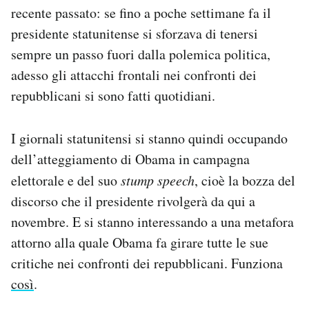
recente passato: se fino a poche settimane fa il
Notifiche mobile
Regala il Post
presidente statunitense si sforzava di tenersi
Hai bisogno di aiuto?
sempre un passo fuori dalla polemica politica,
Esci
adesso gli attacchi frontali nei confronti dei
repubblicani si sono fatti quotidiani.
I giornali statunitensi si stanno quindi occupando
dell’atteggiamento di Obama in campagna
elettorale e del suo
stump speech
, cioè la bozza del
discorso che il presidente rivolgerà da qui a
novembre. E si stanno interessando a una metafora
attorno alla quale Obama fa girare tutte le sue
critiche nei confronti dei repubblicani. Funziona
così
.