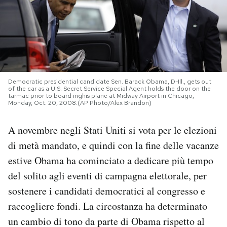
PODCAST
NEWSLETTER
Democratic presidential candidate Sen. Barack Obama, D-Ill., gets out
I MIEI PREFERITI
of the car as a U.S. Secret Service Special Agent holds the door on the
tarmac prior to board inghis plane at Midway Airport in Chicago,
Monday, Oct. 20, 2008.(AP Photo/Alex Brandon)
SHOP
A novembre negli Stati Uniti si vota per le elezioni
di metà mandato, e quindi con la fine delle vacanze
CALENDARIO
estive Obama ha cominciato a dedicare più tempo
del solito agli eventi di campagna elettorale, per
AREA PERSONALE
sostenere i candidati democratici al congresso e
raccogliere fondi. La circostanza ha determinato
Area Personale
un cambio di tono da parte di Obama rispetto al
Newsletter