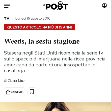
Auto
TV
Lunedì 16 agosto 2010
QUESTO ARTICOLO HA PIÙ DI
15 ANNI
HOME
Weeds, la sesta stagione
Italia
Moda
Mondo
Libri
Stasera negli Stati Uniti ricomincia la serie tv
Politica
Consumismi
sullo spaccio di marijuana nella ricca provincia
Tecnologia
Storie/Idee
americana da parte di una insospettabile
casalinga
Internet
Ok Boomer!
Scienza
Media
di
Chiara Lino
Cultura
Europa
Economia
Altrecose
Condividi
Sport
Mondiali calcio 2026