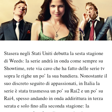
PODCAST
NEWSLETTER
I MIEI PREFERITI
Stasera negli Stati Uniti debutta la sesta stagione
di Weeds: la serie andrà in onda come sempre su
SHOP
Showtime, rete via cavo che ha fatto delle serie tv
sopra le righe un po’ la sua bandiera. Nonostante il
CALENDARIO
suo discreto seguito di appassionati, in Italia la
serie è stata trasmessa un po’ su Rai2 e un po’ su
AREA PERSONALE
Rai4, spesso andando in onda addirittura in terza
Area Personale
serata e solo fino alla seconda stagione: la
Newsletter