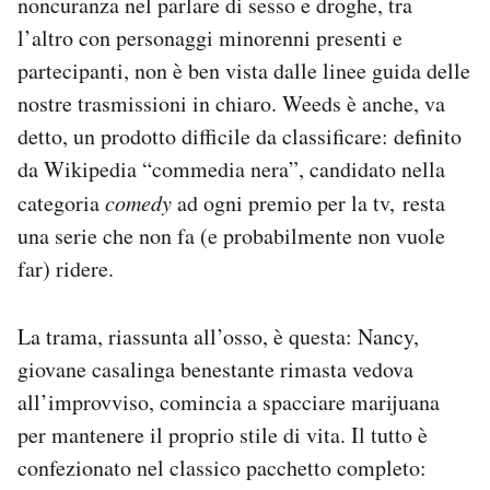
noncuranza nel parlare di sesso e droghe, tra
Notifiche mobile
l’altro con personaggi minorenni presenti e
Regala il Post
partecipanti, non è ben vista dalle linee guida delle
Hai bisogno di aiuto?
nostre trasmissioni in chiaro. Weeds è anche, va
Esci
detto, un prodotto difficile da classificare: definito
da Wikipedia “commedia nera”, candidato nella
categoria
comedy
ad ogni premio per la tv, resta
una serie che non fa (e probabilmente non vuole
far) ridere.
La trama, riassunta all’osso, è questa: Nancy,
giovane casalinga benestante rimasta vedova
all’improvviso, comincia a spacciare marijuana
per mantenere il proprio stile di vita. Il tutto è
confezionato nel classico pacchetto completo: