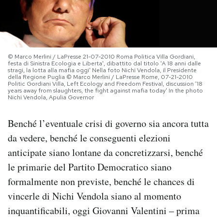
PODCAST
NEWSLETTER
© Marco Merlini / LaPresse 21-07-2010 Roma Politica Villa Gordiani,
festa di Sinistra Ecologia e Liberta', dibattito dal titolo 'A 18 anni dalle
stragi, la lotta alla mafia oggi' Nella foto Nichi Vendola, il Presidente
della Regione Puglia © Marco Merlini / LaPresse Rome, 07-21-2010
I MIEI PREFERITI
Politic Gordiani Villa, Left Ecology and Freedom Festival, discussion '18
years away from slaughters, the fight against mafia today' In the photo
Nichi Vendola, Apulia Governor
SHOP
Benché l’eventuale crisi di governo sia ancora tutta
da vedere, benché le conseguenti elezioni
CALENDARIO
anticipate siano lontane da concretizzarsi, benché
le primarie del Partito Democratico siano
AREA PERSONALE
formalmente non previste, benché le chances di
vincerle di Nichi Vendola siano al momento
Area Personale
inquantificabili, oggi Giovanni Valentini – prima
Newsletter