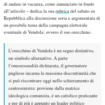
di andare in vacanza, come annunciato in fondo
Notifiche mobile
Regala il Post
all’articolo – dedica la sua
rubrica
del sabato su
Hai bisogno di aiuto?
Repubblica alla discussione seria e argomentata di
Esci
un possibile tema della campagna elettorale
eventuale di Vendola: ovvero il suo orecchino.
L’orecchino di Vendola è un segno distintivo,
un simbolo alternativo. A parte
l’omosessualità dichiarata, il governatore
pugliese incarna la massima discontinuità che
si può riscontrare oggi nello schieramento di
centrosinistra: proviene dalla matrice
ideologica comunista, è un cattolico praticante
e per di più è appunto un leader politico