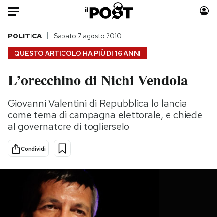
Auto
POLITICA
Sabato 7 agosto 2010
QUESTO ARTICOLO HA PIÙ DI
16 ANNI
HOME
L’orecchino di Nichi Vendola
Italia
Moda
Mondo
Libri
Giovanni Valentini di Repubblica lo lancia
Politica
Consumismi
come tema di campagna elettorale, e chiede
Tecnologia
Storie/Idee
al governatore di toglierselo
Internet
Ok Boomer!
Condividi
Scienza
Media
Cultura
Europa
Economia
Altrecose
Sport
Mondiali calcio 2026