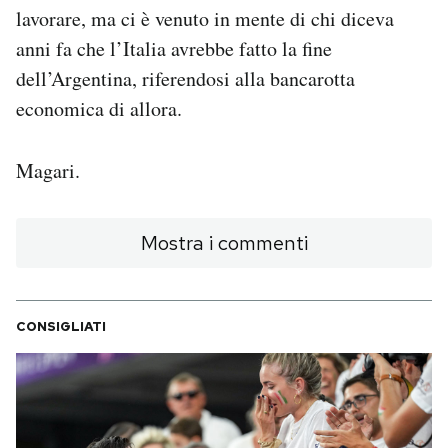
lavorare, ma ci è venuto in mente di chi diceva
PODCAST
anni fa che l’Italia avrebbe fatto la fine
dell’Argentina, riferendosi alla bancarotta
economica di allora.
NEWSLETTER
Magari.
I MIEI PREFERITI
SHOP
Mostra i commenti
CALENDARIO
CONSIGLIATI
AREA PERSONALE
Area Personale
Newsletter