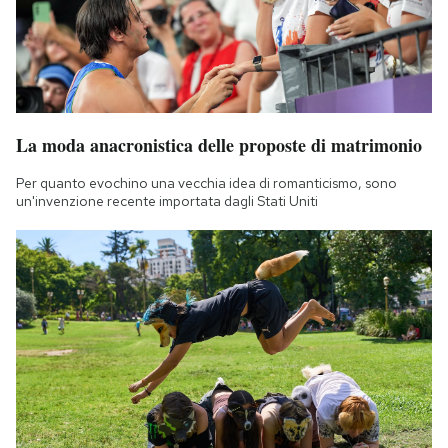
Notifiche mobile
Regala il Post
Hai bisogno di aiuto?
Esci
La moda anacronistica delle proposte di matrimonio
Per quanto evochino una vecchia idea di romanticismo, sono
un'invenzione recente importata dagli Stati Uniti