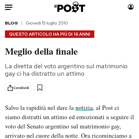
Auto
BLOG
Giovedì 15 luglio 2010
QUESTO ARTICOLO HA PIÙ DI
16 ANNI
HOME
Meglio della finale
Italia
Moda
Mondo
Libri
La diretta del voto argentino sul matrimonio
Politica
Consumismi
gay ci ha distratto un attimo
Tecnologia
Storie/Idee
Internet
Ok Boomer!
Condividi
Scienza
Media
Cultura
Europa
Salvo la rapidità nel dare la
notizia
, al Post ci
Economia
Altrecose
siamo distratti un attimo ed emozionati a seguire il
Sport
Mondiali calcio 2026
voto del Senato argentino sul matrimonio gay,
arrivato nel cuore della notte. Ora ricominciamo a