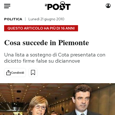
Auto
POLITICA
Lunedì 21 giugno 2010
QUESTO ARTICOLO HA PIÙ DI
16 ANNI
HOME
Cosa succede in Piemonte
Italia
Moda
Mondo
Libri
Una lista a sostegno di Cota presentata con
Politica
Consumismi
diciotto firme false su diciannove
Tecnologia
Storie/Idee
Internet
Ok Boomer!
Condividi
Scienza
Media
Cultura
Europa
Economia
Altrecose
Sport
Mondiali calcio 2026