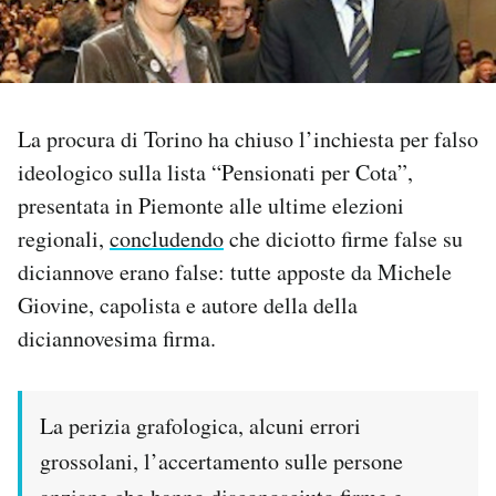
PODCAST
NEWSLETTER
La procura di Torino ha chiuso l’inchiesta per falso
ideologico sulla lista “Pensionati per Cota”,
I MIEI PREFERITI
presentata in Piemonte alle ultime elezioni
regionali,
concludendo
che diciotto firme false su
SHOP
diciannove erano false: tutte apposte da Michele
Giovine, capolista e autore della della
diciannovesima firma.
CALENDARIO
AREA PERSONALE
La perizia grafologica, alcuni errori
Area Personale
grossolani, l’accertamento sulle persone
Newsletter