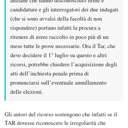
anziane che hanno disconosciuto firme e
Notifiche mobile
candidature e gli interrogatori dei due indagati
Regala il Post
(che si sono avvalsi della facoltà di non
Hai bisogno di aiuto?
rispondere) portano infatti la procura a
Esci
ritenere di avere raccolto in poco più di un
mese tutte le prove necessarie. Ora il Tar, che
deve decidere il 1° luglio su questo e altri
ricorsi, potrebbe chiedere l’acquisizione degli
atti dell’inchiesta penale prima di
pronunciarsi sull’eventuale annullamento
delle elezioni.
Gli autori del ricorso sostengono che infatti se il
TAR dovesse riconoscere le irregolarità che