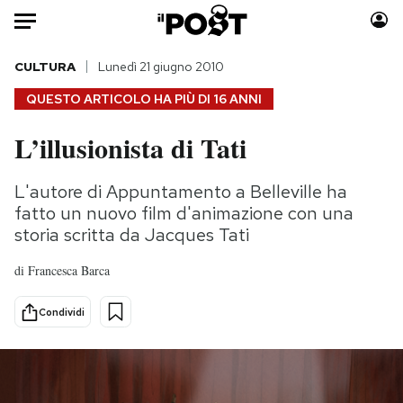
Auto
CULTURA
Lunedì 21 giugno 2010
QUESTO ARTICOLO HA PIÙ DI
16 ANNI
HOME
L’illusionista di Tati
Italia
Moda
Mondo
Libri
L'autore di Appuntamento a Belleville ha
Politica
Consumismi
fatto un nuovo film d'animazione con una
Tecnologia
Storie/Idee
storia scritta da Jacques Tati
Internet
Ok Boomer!
di
Francesca Barca
Scienza
Media
Cultura
Europa
Condividi
Economia
Altrecose
Sport
Mondiali calcio 2026