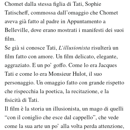
Chomet dalla stessa figlia di Tati, Sophie
Notifiche mobile
Tatischeff, commossa dall’omaggio che Chomet
Regala il Post
Hai bisogno di aiuto?
aveva già fatto al padre in Appuntamento a
Esci
Belleville, dove erano mostrati i manifesti dei suoi
film.
Se già si conosce Tati,
L’illusionista
risulterà un
film fatto con amore. Un film delicato, elegante,
aggraziato. E un po’ goffo. Come lo era Jacques
Tati e come lo era Monsieur Hulot, il suo
personaggio. Un omaggio fatto con grande rispetto
che rispecchia la poetica, la recitazione, e la
fisicità di Tati.
Il film è la storia un illusionista, un mago di quelli
“con il coniglio che esce dal cappello”, che vede
come la sua arte un po’ alla volta perda attenzione,