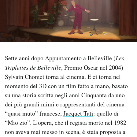
PODCAST
NEWSLETTER
I MIEI PREFERITI
Sette anni dopo Appuntamento a Belleville (
Les
Triplettes de Belleville
, Premio Oscar nel 2004)
SHOP
Sylvain Chomet torna al cinema. E ci torna nel
momento del 3D con un film fatto a mano, basato
CALENDARIO
su una storia scritta negli anni Cinquanta da uno
dei più grandi mimi e rappresentanti del cinema
“quasi muto” francese,
Jacquet Tati
: quello di
AREA PERSONALE
“Mio zio”. L’opera, che il regista morto nel 1982
Area Personale
non aveva mai messo in scena, è stata proposta a
Newsletter