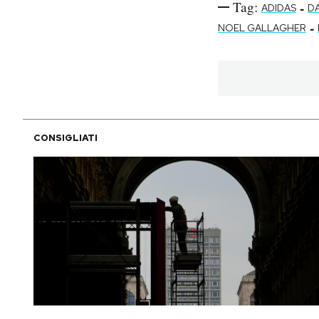
Tag:
-
ADIDAS
D
-
NOEL GALLAGHER
PODCAST
NEWSLETTER
I MIEI PREFERITI
CONSIGLIATI
SHOP
CALENDARIO
AREA PERSONALE
Area Personale
Newsletter