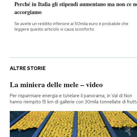
Perché in Italia gli stipendi aumentano ma non ce n
Notifiche mobile
accorgiamo
Regala il Post
Hai bisogno di aiuto?
Se avete un reddito inferiore ai 50mila euro è probabile che
Esci
leggere questo articolo vi causi sconforto
ALTRE STORIE
La miniera delle mele – video
Per risparmiare energia e tutelare il panorama, in Val di Non
hanno riempito 15 km di gallerie con 30mila tonnellate di frutt