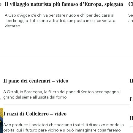
e
Il villaggio naturista più famoso d’Europa, spiegato
Ch
A Cap d'Agde c'è chi va per stare nudo e chi per dedicarsi al
Se
libertinaggio: tutti sono attratti da un posto in cui «è vietato
ar
vietare»
Il pane dei centenari – video
I
A Orroli, in Sardegna, la filiera del pane di Kentos accompagna il
grano dal seme all'uscita dal forno
L
a
I razzi di Colleferro – video
I
Avio produce i lanciatori che portano i satelliti di mezzo mondo in
orbita: qui il futuro pare vicino e si può immaginare cosa faremo