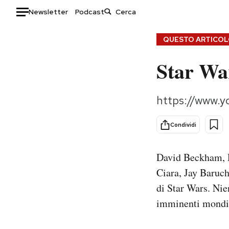
Newsletter
Podcast
Auto
QUESTO ARTICOLO
Star War
HOME
Italia
Moda
https://www.
Mondo
Libri
Politica
Consumismi
Condividi
Tecnologia
Storie/Idee
Internet
Ok Boomer!
David Beckham, D
Scienza
Media
Ciara, Jay Baruch
Cultura
Europa
di Star Wars. Nien
Economia
Altrecose
imminenti mondia
Sport
Mondiali calcio 2026