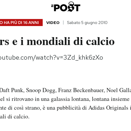
 HA PIÙ DI
16 ANNI
VIDEO
Sabato 5 giugno 2010
s e i mondiali di calcio
youtube.com/watch?v=3Zd_khk6zXo
aft Punk, Snoop Dogg, Franz Beckenbauer, Noel Galla
el si ritrovano in una galassia lontana, lontana insieme
te di così strano, è una pubblicità di Adidas Originals i
li di calcio.