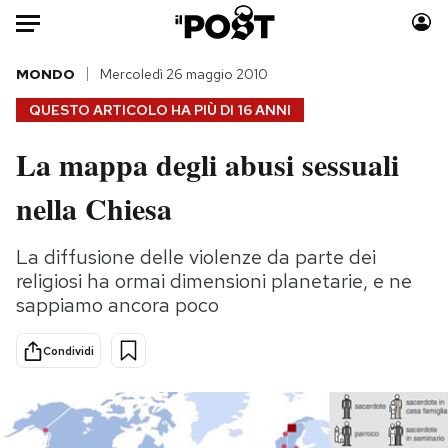
Auto
MONDO
Mercoledì 26 maggio 2010
QUESTO ARTICOLO HA PIÙ DI
16 ANNI
HOME
La mappa degli abusi sessuali
Italia
Moda
nella Chiesa
Mondo
Libri
Politica
Consumismi
La diffusione delle violenze da parte dei
Tecnologia
Storie/Idee
religiosi ha ormai dimensioni planetarie, e ne
Internet
Ok Boomer!
sappiamo ancora poco
Scienza
Media
Cultura
Europa
Condividi
Economia
Altrecose
Sport
Mondiali calcio 2026