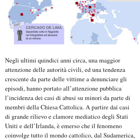
PODCAST
NEWSLETTER
I MIEI PREFERITI
Negli ultimi quindici anni circa, una maggior
attenzione delle autorità civili, ed una tendenza
SHOP
crescente da parte delle vittime a denunciare gli
episodi, hanno portato all’attenzione pubblica
CALENDARIO
l’incidenza dei casi di abusi su minori da parte di
membri della Chiesa Cattolica. A partire dai casi
di grande rilievo e clamore mediatico degli Stati
AREA PERSONALE
Uniti e dell’Irlanda, è emerso che il fenomeno
Area Personale
coinvolge tutto il mondo cattolico, dal Sudamerica,
Newsletter