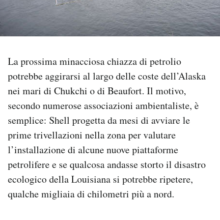
PODCAST
NEWSLETTER
La prossima minacciosa chiazza di petrolio
potrebbe aggirarsi al largo delle coste dell’Alaska
I MIEI PREFERITI
nei mari di Chukchi o di Beaufort. Il motivo,
secondo numerose associazioni ambientaliste, è
SHOP
semplice: Shell progetta da mesi di avviare le
prime trivellazioni nella zona per valutare
l’installazione di alcune nuove piattaforme
CALENDARIO
petrolifere e se qualcosa andasse storto il disastro
ecologico della Louisiana si potrebbe ripetere,
AREA PERSONALE
qualche migliaia di chilometri più a nord.
Area Personale
Newsletter