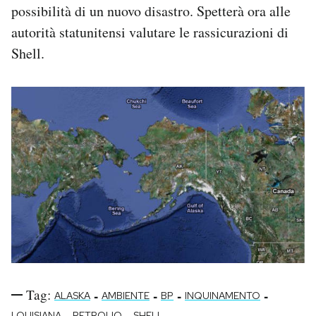
possibilità di un nuovo disastro. Spetterà ora alle
autorità statunitensi valutare le rassicurazioni di
Shell.
Tag:
-
-
-
-
ALASKA
AMBIENTE
BP
INQUINAMENTO
-
-
LOUISIANA
PETROLIO
SHELL