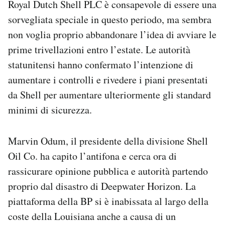
Royal Dutch Shell PLC è consapevole di essere una
Notifiche mobile
sorvegliata speciale in questo periodo, ma sembra
Regala il Post
non voglia proprio abbandonare l’idea di avviare le
Hai bisogno di aiuto?
Esci
prime trivellazioni entro l’estate. Le autorità
statunitensi hanno confermato l’intenzione di
aumentare i controlli e rivedere i piani presentati
da Shell per aumentare ulteriormente gli standard
minimi di sicurezza.
Marvin Odum, il presidente della divisione Shell
Oil Co. ha capito l’antifona e cerca ora di
rassicurare opinione pubblica e autorità partendo
proprio dal disastro di Deepwater Horizon. La
piattaforma della BP si è inabissata al largo della
coste della Louisiana anche a causa di un