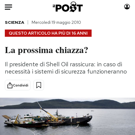
Auto
SCIENZA
Mercoledì 19 maggio 2010
QUESTO ARTICOLO HA PIÙ DI
16 ANNI
HOME
La prossima chiazza?
Italia
Moda
Mondo
Libri
Il presidente di Shell Oil rassicura: in caso di
Politica
Consumismi
necessità i sistemi di sicurezza funzioneranno
Tecnologia
Storie/Idee
Internet
Ok Boomer!
Condividi
Scienza
Media
Cultura
Europa
Economia
Altrecose
Sport
Mondiali calcio 2026