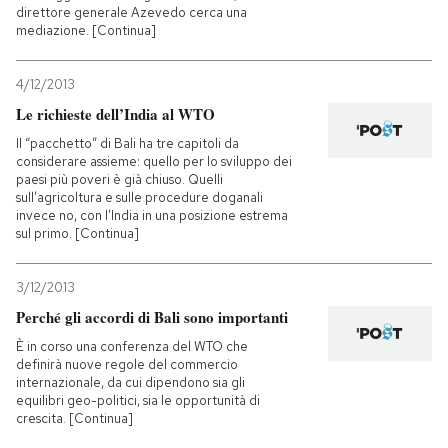
direttore generale Azevedo cerca una
mediazione. [Continua]
PODCAST
4/12/2013
NEWSLETTER
Le richieste dell’India al WTO
Il “pacchetto” di Bali ha tre capitoli da
considerare assieme: quello per lo sviluppo dei
I MIEI PREFERITI
paesi più poveri è già chiuso. Quelli
sull’agricoltura e sulle procedure doganali
invece no, con l’India in una posizione estrema
sul primo. [Continua]
SHOP
3/12/2013
CALENDARIO
Perché gli accordi di Bali sono importanti
È in corso una conferenza del WTO che
definirà nuove regole del commercio
AREA PERSONALE
internazionale, da cui dipendono sia gli
equilibri geo-politici, sia le opportunità di
Entra
crescita. [Continua]