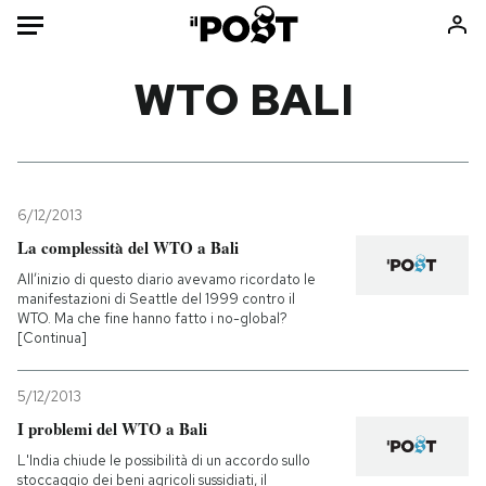
Auto
WTO BALI
HOME
Italia
Moda
Mondo
Libri
6/12/2013
Politica
Consumismi
La complessità del WTO a Bali
Tecnologia
Storie/Idee
All’inizio di questo diario avevamo ricordato le
manifestazioni di Seattle del 1999 contro il
Internet
Ok Boomer!
WTO. Ma che fine hanno fatto i no-global?
Scienza
Media
[Continua]
Cultura
Europa
5/12/2013
Economia
Altrecose
I problemi del WTO a Bali
Sport
Mondiali calcio 2026
L'India chiude le possibilità di un accordo sullo
stoccaggio dei beni agricoli sussidiati, il