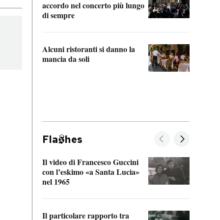
accordo nel concerto più lungo
di sempre
Il ci
parla
Alcuni ristoranti si danno la
nessu
mancia da soli
Fla
hes
Il video di Francesco Guccini
Sulla
con l’eskimo «a Santa Lucia»
vorti
nel 1965
veder
Il particolare rapporto tra
La ve