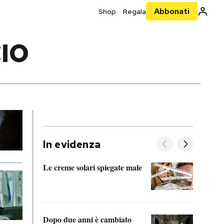
Abbonati
Shop
Regala
IO
In evidenza
Le creme solari spiegate male
FitAc
guerr
Dopo due anni è cambiato
A cos