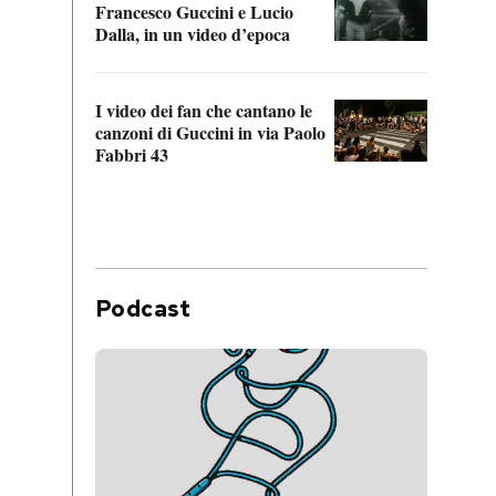
Francesco Guccini e Lucio
“Loco
Dalla, in un video d’epoca
Franc
I video dei fan che cantano le
Il de
canzoni di Guccini in via Paolo
Edoar
Fabbri 43
cappi
Podcast