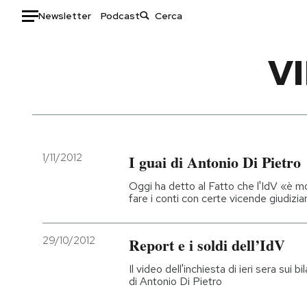
Newsletter
Podcast
Auto
V
HOME
Italia
Moda
Mondo
Libri
Politica
Consumismi
1/11/2012
I guai di Antonio Di Pietro
Tecnologia
Storie/Idee
Oggi ha detto al Fatto che l'IdV «è mo
Internet
Ok Boomer!
fare i conti con certe vicende giudizia
Scienza
Media
Cultura
Europa
29/10/2012
Report e i soldi dell’IdV
Economia
Altrecose
Il video dell'inchiesta di ieri sera sui b
Sport
Mondiali calcio 2026
di Antonio Di Pietro