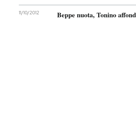
PODCAST
11/10/2012
Beppe nuota, Tonino affon
NEWSLETTER
I MIEI PREFERITI
SHOP
CALENDARIO
AREA PERSONALE
Entra